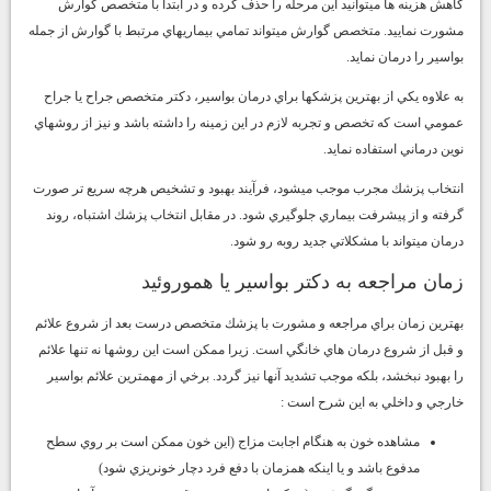
كاهش هزينه ها ميتوانيد اين مرحله را حذف كرده و در ابتدا با متخصص گوارش
مشورت نماييد. متخصص گوارش ميتواند تمامي بيماريهاي مرتبط با گوارش از جمله
بواسير را درمان نمايد.
به علاوه يكي از بهترين پزشكها براي درمان بواسير، دكتر متخصص جراح يا جراح
عمومي است كه تخصص و تجربه لازم در اين زمينه را داشته باشد و نيز از روشهاي
نوين درماني استفاده نمايد.
انتخاب پزشك مجرب موجب ميشود، فرآيند بهبود و تشخيص هرچه سريع تر صورت
گرفته و از پيشرفت بيماري جلوگيري شود. در مقابل انتخاب پزشك اشتباه، روند
درمان ميتواند با مشكلاتي جديد روبه رو شود.
زمان مراجعه به دكتر بواسير يا هموروئيد
بهترين زمان براي مراجعه و مشورت با پزشك متخصص درست بعد از شروع علائم
و قبل از شروع درمان هاي خانگي است. زيرا ممكن است اين روشها نه تنها علائم
را بهبود نبخشد، بلكه موجب تشديد آنها نيز گردد. برخي از مهمترين علائم بواسير
خارجي و داخلي به اين شرح است :
مشاهده خون به هنگام اجابت مزاج (اين خون ممكن است بر روي سطح
مدفوع باشد و يا اينكه همزمان با دفع فرد دچار خونريزي شود)