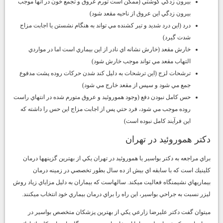
بيرون زدگي گوشتي (ممكن است تورم عروق و تجمع خون در آنها موجب
بيرون زدگي اين عروق از ناحيه مقعد شود)
درد (اين درد شديد و تير كشنده مي تواند به هنگام نشستن يا اجابت مزاج
شدت گيرد)
خارش مقعد (خارش نشانه اي نادر از اين بيماري است اما در مواردي
التهاب مقعد مي تواند موجب خارش شود)
ترشحات لزج (اين ترشحات به دليل كند شدن حركات روده پشت مدفوع
جمع مي شود و سپس از مقعد خارج مي شود)
حس كامل نبودن دفع (وجود هموروئيد و عروق متورم شده در انتهاي راست
روده موجب مي شود، فرد حتي پس از اجابت مزاج اين حس را داشته كه
اين فرآيند كامل نبوده است)
دكتر هموروئيد در تهران
براي مراجعه به دكتر بواسير يا هموروئيد در تهران يكي از بهترين گزينهها درمان
كلينيك است كه با سابقه اي بيش از ده سال بطور تخصصي در زمينه درمان
بيماريهاي نشيمنگاه فعاليت ميكند. سالهاست كه بيماران به دليل مزاياي زياد روش
ليزر نسبت به جراحي بواسير، اين راه را براي درمان بيماري خود انتخاب ميكنند.
ميتوان گفت دكتر عليرضا زارعي يكي از بهترين پزشكان
متخصص بواسير در