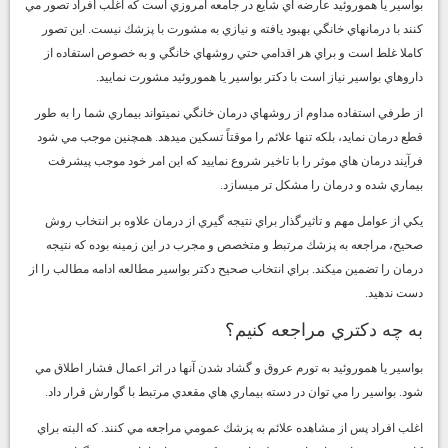
بواسير يا هموروئيد عارضه اي شايع در جامعه امروزي است كه اغلب افراد تصور مي
كنند با درمانهاي خانگي بهبود يافته و نيازي به مشورت با پزشك نيست. اين تصور
كاملا غلط است و براي هر اقدامي حتي روشهاي خانگي و به خصوص استفاده از
داروهاي بواسير نياز است با دكتر بواسير يا هموروئيد مشورت نماييد.
از طرفي استفاده مداوم از روشهاي
درمان خانگي
نميتواند بيماري شما را به طور
قطع درمان نمايد، بلكه تنها علائم را موقتاً تسكين ميدهد. همچنين موجب مي شود
فرآيند درمان هاي موثر را با تاخير شروع نماييد كه اين امر خود موجب پيشرفت
بيماري شده و درمان را مشكل تر ميسازد.
يكي از عوامل مهم و تاثيرگذار براي نتيجه گيري از درمان علاوه بر انتخاب روش
صحيح، مراجعه به پزشك مرتبط و
متخصص
و مجرب در اين زمينه بوده كه نتيجه
درمان را تضمين ميكند. براي انتخاب صحيح دكتر بواسير مطالعه ادامه مطالب را از
دست ندهيد.
به چه دكتري مراجعه كنيم؟
بواسير يا هموروئيد به تورم عروق و گشاد شدن آنها در اثر اعمال فشار اطلاق مي
شود. بواسير را مي توان در دسته بيماري هاي مقعدي مرتبط با گوارش قرار داد.
اغلب افراد پس از مشاهده علائم به پزشك عمومي مراجعه مي كنند. كه البته براي