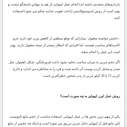
بارداري‌هاي متعددي داشته اند) انجام عمل ليپوليز باز هم به تنهايي پاسخگو نيست و
بهتر است از روش ابدومينوپلاستي (باعث تقويت جداره شكم مي شود) استفاده
كنند.
- داشتن خواسته معقول: بيماراني كه توقع منطقي از كاهش وزن خود دارند جزو
كانديداهاي مناسب هستند، اما افرادي كه انتظار بيشتر از نتيجه معقول دارند، بهتر
است اين عمل را انجام ندهند.
اگر حجم چربي به ميزان مناسب تخليه نشود باعث فرورفتگي، شكل ناهموار، شل
شدن و مختل كردن پوست آن ناحيه شده و فرد را به مخاطره مي اندازد و خارج
كردن 15 تا 20 كيلو چربي از بدن شخص خطرآفرين است
روش عمل ليزر ليپوليز به چه صورت است؟
يكي از مهم ترين بخش ها در عمل ليپوليز، استفاده مناسب از حجم مايع تاموسنت
(اين مايع قبل از ليپوليز داخل چربي تزريق مي شود) است و اينكه چه حجمي از مايع