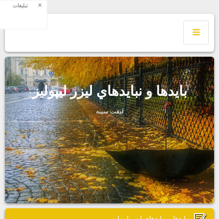
×
تبلیغات
بايدها و نبايدهاي ليزر ليپوليز
ليفت سينه
بايدها و نبايدهاي ليزر ليپوليز