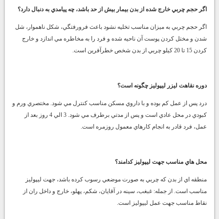
اگر حجم چربي خارج شده از بدن بيمار بيش از حد باشد، چه پيامدي به دنبال دارد؟
اگر حجم چربي به ميزان مناسب تخليه نشود باعث فرورفتگي، شكل ناهموار، شل
شدن و مختل كردن پوست آن ناحيه شده و فرد را به مخاطره مي اندازد و خارج
كردن 15 تا 20 كيلو چربي از بدن شخص خطرآفرين است.
دوره نقاهت ليزر ليپوليز چگونه است؟
درد پس از عمل كم بوده و با داروي مسكن مناسب كنترل مي شود. مختصري ورم و
كبودي در محل عادي است و پس از مدتي برطرف مي شود. 3 الي 4 روز بعد از
عمل، فرد قادر به انجام كارهاي معمول روزمره است.
محل هاي مناسب جهت ليپوليز كدامند؟
منطقه اي از بدن كه چربي به صورت موضعي رسوب كرده باشد، جهت ليپوليز
مناسب است. از جمله: غبغب، سينه در آقايان، شكم، پهلو، خارج و داخل ران از
نقاط مناسب جهت عمل ليپوليز است.