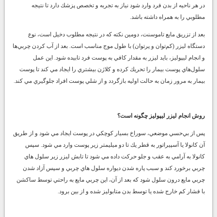
در هر ناحيه از بدن فرد وارد شود نياز به تجربه و تخصص پزشك دارد تا نتيجه
مطلوبي را به همراه داشته باشد.
بعد از تزريق مايع تاموسنت، دومين نكته كه در نتيجه مطلوب دخيل است، نوع
دستگاه ليزر (كم‌توان و پرتوان) با طول موج مناسب است. بعد از آب كردن چربي‌ها
و انجام ليپوليز، بايد ليزر به مقدار كافي به پوست فرد تابيده شود. اين عمل
سلول‌هاي پوست بيمار را تحريك كرده و كلاژن بيشتري را ايجاد مي كند تا پوست
بيمار به مرور زمان به حالت اوليه بازگردد و از شلي پوست افراد جلوگيري مي كند.
روش انجام ليزر ليپوليز چگونه است؟
پس از بي‌حسي موضعي، سوراخ بسيار كوچكي در پوست ايجاد مي شود و از طريق
آن كانولا يا آسپيراتور به قطر يك تا دو ميليمتر زير پوست وارد مي شود. سپس
كانولا به آرامي به عقب و جلو حركت داده مي شود تا تابش ليزر زير سلول هاي
چربي برخورد كند و سبب پاره شدن ديواره سلول هاي چربي و سپس آزاد شدن
چربي مايع درون سلول شود كه بعد از آن، اين چربي مايع به راحتي توسط ساكشن
با فشار كم خارج شده يا توسط بدن متابوليز شده و از بين برود.