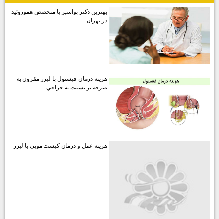
بهترين دكتر بواسير يا متخصص هموروئيد
در تهران
هزينه درمان فيستول با ليزر مقرون به
صرفه تر نسبت به جراحي
هزينه عمل و درمان كيست مويي با ليزر