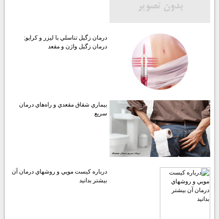
درمان زگيل تناسلي با ليزر و كرايو;
درمان زگيل واژن و مقعد
بيماري شقاق مقعدي و راه‌هاي درمان
سريع
درباره كيست مويي و روشهاي درمان آن
بيشتر بدانيد