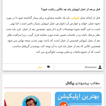
قبل و بعد از عمل ليپوليز بايد چه نكاتي رعايت شود؟
قبل از انجام عمل
ليپوليز
، بايد يك جلسه مشاوره براي بيمار گذاشته شود تا در مورد
نحوه عمل، فوايد و عوارض آن (عوارض عمل ليپوليز بسيار ناچيز است، اما بهتر
است به فرد گفته شود) توضيحات لازم ذكر شود. همچنين بعد از عمل، فرد بايد تحت
نظر پزشك باشد و در جلسات تعيين شده مورد معاينه قرار گيرد، زيرا مراقبت هاي
بعد از عمل ليپوليز قسمتي از عمل است كه باعث بهتر شدن نتيجه نهايي مي شود.
همچنين نكاتي كه بعد از عمل بايد فرد به آن توجه كند، پوشيدن گن‌هاي مناسب
است كه از تجمع مايعات و شلي پوست جلوگيري مي كند.
۰ نظر
shimanami