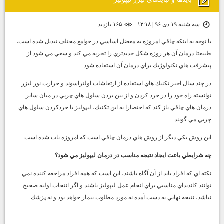
سه شنبه ۱۹ دی ۹۶ | ۱۲:۱۸
۱۶۵ بازديد
با توجه به اينكه چاقي امروزه به معضل اساسي در جوامع مختلف تبديل شده است،
طبيعتا درمان آن هر روزه شكل جديدتري را تجربه مي كند و سعي مي شود از
پيشرفت هاي تكنولوژيك براي درمان آن استفاده شود.
در چند سال اخير تكنيك هاي استفاده از ارتعاشات اولتراسوند و حرارت نور ليزر
توانسته راه خود را در خرد كردن و از بين بردن سلول هاي چربي در ميان ساير
درمان هاي چاقي باز كند كه اختصارا به اين تكنيك، ليپوليز يا خردكردن سلول هاي
چربي مي گويند.
اين روش يكي ديگر از روش هاي درمان چاقي است كه امروزه باب شده است.
چه شرايطي باعث ايجاد نتيجه مناسب در درمان ليپوليز مي شود؟
نكته اي كه افراد بايد از آن آگاه باشند، اين است كه همه افراد مراجعه كننده نمي
توانند كانديداي مناسبي براي انجام عمل ليپوليز باشند و اگر انتخاب اوليه صحيح
نباشد، نتيجه نهايي به دست آمده نه مورد مطلوب بيمار خواهد بود و نه پزشك.