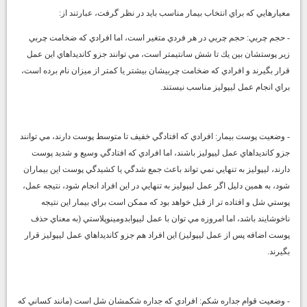
معيارهايي كه براي انتخاب بيمار مناسب بايد در نظر گرفت، عبارتند از:
- حجم چربي:
حجم چربي در هر فردي متغير است، اما افرادي كه ضخامت چربي
زير پوستشان بين يك تا شش سانتيمتر است، مي توانند جزو كانديداهاي اين عمل
قرار بگيرند و افرادي كه ضخامت چربيشان بيشتر يا كمتر از ميزان نام برده است،
براي انجام عمل ليپوليز مناسب نيستند.
- وضعيت پوست بيمار:
افرادي كه افتادگي خفيف تا متوسط پوست دارند، مي توانند
جزو كانديداهاي عمل ليپوليز باشند، اما افرادي كه افتادگي وسيع و شديد پوست
دارند، ليپوليز به تنهايي نمي تواند باعث جمع شدگي يا كشيدگي پوست اين بيماران
شود، به همين دليل اگر عمل ليپوليز به تنهايي در اين افراد انجام شود، نتيجه عمل،
پوستي شل و افتاده تر از قبل خواهد بود كه ممكن است براي بيمار اين نتيجه
ناخوشايند باشد، اما امروزه مي توان با عمل ليپوابدومينوپلاستي (به معناي حذف
پوست اضافه پس از عمل ليپوليز) اين افراد هم جزو كانديداهاي عمل ليپوليز قرار
بگيرند.
- وضعيت قوام جداره شكم:
افرادي كه جداره شكمشان شل است (مانند كساني كه