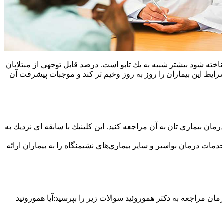
اخته شود بيشتر شبيه به يك تابو است. درصد قابل توجهي از مبتلايان
رايط اين بيماران را روز به روز وخيم تر كند و موجبات پيشرفت آن
مان بيماري تان به آن مراجعه كنيد. اين كلينيك با سابقه اي نزديك به
ات درمان بواسير و ساير بيماري‌هاي نشيمنگاه را به بيماران ارائه
مان مراجعه به دكتر هموروئيد سوالات زير را بپرسيد:آيا هموروئيد