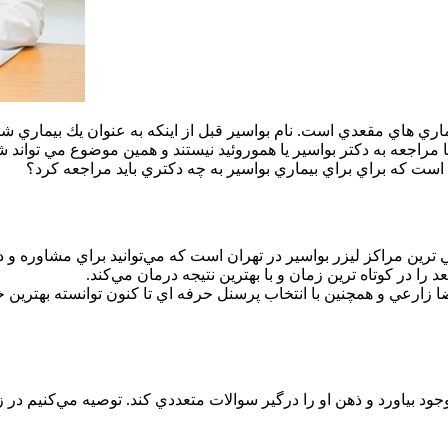
ماري هاي مقعدي است. نام بواسير قبل از اينكه به عنوان يك بيماري شن
مراجعه به دكتر بواسير يا هموروئيد نيستند و همين موضوع مي تواند ش
است كه براي براي بيماري بواسير به چه دكتري بايد مراجعه كرد؟
ي ترين مراكز ليزر بواسير در تهران است كه مي‌توانيد براي مشاوره و در
د را در كوتاه ترين زمان و با بهترين نتيجه درمان مي‌كند.
ارعي و همچنين با انتخاب پرسنل حرفه اي تا كنون توانسته بهترين خدم
جود بياورد و ذهن او را درگير سوالات متعددي كند. توصيه مي‌كنيم در ز