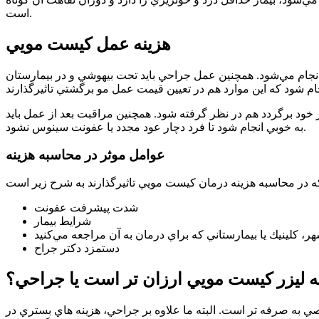
است.
هزينه عمل كيست مويي
ام مي‌شود. همچنين عمل جراحي بايد تحت بيهوشي و در بيمارستان
 خود برگردد هم در نظر گرفته شود. همچنين مراقبت بعد از عمل بايد
به خوبي انجام شود تا فرد دچار عود مجدد يا عفونت سينوس نشود.
عوامل موثر در محاسبه هزينه
شدت پيشرفت عفونت
شرايط بيمار
ر، كلينيك يا بيمارستاني كه براي درمان به آن مراجعه مي‌كنيد
دستمزد دكتر جراح
ه ليزر كيست مويي ارزان تر است يا جراحي؟
صي به صرفه تر است. البته ما علاوه بر جراحي، هزينه هاي بستري در