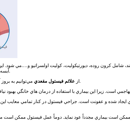
د، شامل كرون روده، ديورتيكوليت، كوليت اولسراتيو و….مي شود. اين 
آبسه‌هاي درمان نشده در ۵۰% از مواقع به فيستول مقعدي تبديل مي‌شوند.
مي‌توانيم به بروز آبسه هاي مكرر، درد، سوزش، خارش، ترشحات بد بو و… اشاره كنيم.
از
علائم فيستول مقعدي
جاد شده و عفونت است. جراحي فيستول در كنار تمامي معايب اين ر
ه ممكن است بيماري مجدداً عود نمايد. دوماً عمل فيستول ممكن است 