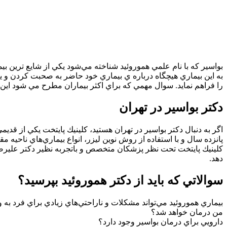
بواسير كه با نام علمي هموروئيد شناخته مي‌شود يكي از شايع ترين بي
به اين بيماري هيچگاه درباره ي بيماري خود حاضر به صحبت كردن و يا 
را فراهم نمايد. سوال مهمي كه براي اكثر بيماران مطرح مي شود اين 
دكتر بواسير در تهران
اگر به دنبال دكتر بواسير در تهران هستيد، كلينيك پايتخت يكي از قديم
پانزده سال و با استفاده از روش نوين ليزر، انواع بيماري‌هاي ناحيه مقع
كلينيك پايتخت تحت نظر پزشكان متخصص و باتجربه نظير دكتر عليرضا ز
دهد.
سوالاتي كه بايد از دكتر هموروئيد بپرسيد؟
بيماري هموروئيد مي‌تواند مشكلات و ناراحتي‌هاي زيادي براي فرد به و
من درمان خواهد شد؟
دارويي براي درمان بواسير وجود دارد؟