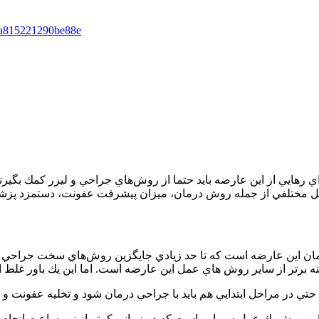
4a815221290be88e
راي رهايي از اين عارضه بايد حتما از روش‌هاي جراحي و ليزر كمك بگي
مان اين عارضه است كه تا حد زيادي جايگزين روش‌هاي سخت جراحي 
ن روش يك عمل سرپايي است كه در زماني كمتر از نيم ساعت انجام مي‌