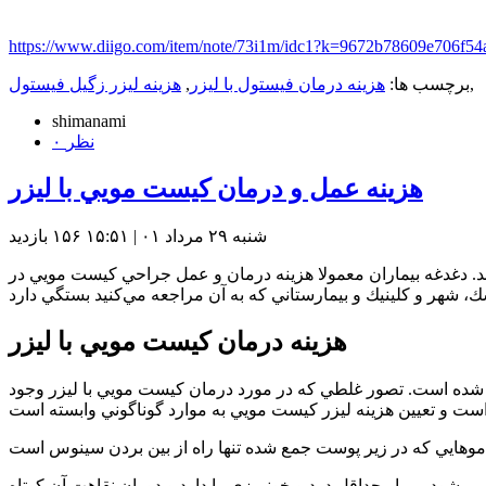
https://www.diigo.com/item/note/73i1m/idc1?k=9672b78609e706f5
,
برچسب ها:
هزينه درمان فيستول با ليزر
,
هزينه ليزر زگيل فيستول
shimanami
۰ نظر
هزينه عمل و درمان كيست مويي با ليزر
شنبه ۲۹ مرداد ۰۱ | ۱۵:۵۱
۱۵۶ بازديد
رند. دغدغه بيماران معمولا هزينه درمان و عمل جراحي كيست مويي در
هزينه درمان كيست مويي با ليزر
شده است. تصور غلطي كه در مورد درمان كيست مويي با ليزر وجود
شود، بيمار حداقل درد و خونريزي را دارد و دوران نقاهت آن كوتاه