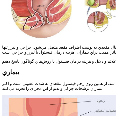
كانال مقعدي به پوست اطراف مقعد متصل مي‌شود. جراحي و ليزر تنها
بيماري
هد شد. از همين روي زخم فيستول مقعدي به شدت عفوني است و اكثر
بيماران ترشحات چركي و بدبو از اين مجراي را تجربه مي‌كنند.