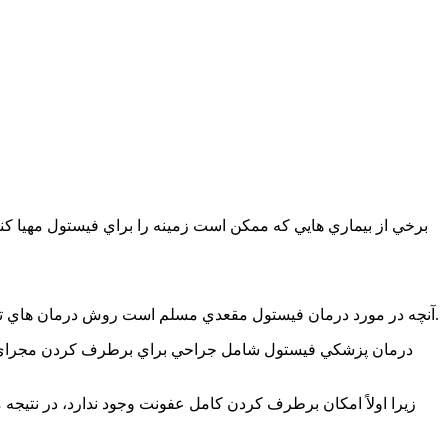
برخي از بيماري هايي كه ممكن است زمينه را براي فيستول مهيا كنن
آنچه در مورد درمان فيستول مقعدي مسلم است روش درمان هاي تهاجمي است. زيرا اين بيماري با استفاده از درمان هاي خانگي بهبود نيافته و تا به حال هيچ درمان دارويي نيز براي فيستول كشف نشده است.
درمان پزشكي فيستول شامل جراحي براي برطرف كردن مجراي اي
زيرا اولاً امكان برطرف كردن كامل عفونت وجود ندارد، در نتيج