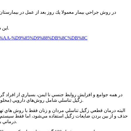
در روش جراحي بيمار معمولا يك روز بعد از عمل در بيمارستا
اين در حالي است كه در روش ليزر بيماري نيازي به بستري، استراحت طولاني، پانسمان و همچنين احتمال بازگشت و عفونت بيماري وجود ندارد.
%D8%AA-%D9%85%D9%88%DB%8C%DB%8C
زگيل تناسلي شامل روش‌هاي دارويي (محلول، پماد زگيل تناسلي و داروهاي افزايش سيستم ايمني بدن) و روش هاي پزشكي مثل ليزر و كرايو را براي رفع علائم اين بيماري انتخاب كنند.
البته درمان قطعي زگيل تناسلي مردان و زنان فقط با روش هاي تهاجمي
حذف و از بين بردن ضايعات زگيل استفاده مي‌شود، اما فقط سيستم ا
درماني بايد تحت نظر دكتر زگيل تناسلي انجام شود. زيرا استفاده از برخي داروها مي تواند باعث پخش شدن ويروس و سرايت آن به نواحي ديگر شود.