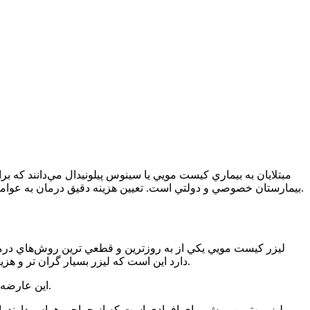
مبتلايان به بيماري كيست مويي يا سينوس پيلونيدال مي‌دانند كه ب
بيمارستان خصوصي و دولتي است. تعيين هزينه دقيق درمان به عوامل مختلفي از جمله روش درمان، ميزان پيشرفت عفونت، دستمزد پزشك، شهر و كلينيك و بيمارستاني كه به آن مراجعه مي‌كنيد بستگي دارد.
ليزر كيست مويي يكي از به روزترين و قطعي ترين روش‌هاي در
دارد اين است كه ليزر بسيار گران تر و هزينه‌ برتر از ساير روش هاي عمل اين عارضه است. اما اين يك باور غلط است و تعيين هزينه ليزر كيست مويي به موارد گوناگوني وابسته است.
اين عارضه حتي در مراحل ابتدايي هم بايد با جراحي درمان شود و تخليه عفونت و موهايي كه در زير پوست جمع شده تنها راه از بين بردن سينوس است.
ليزر بهترين روش براي افرادي است كه از جراحي هراس دارند. اي