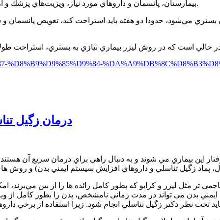
بيمارستان، پانسمان و داروهاي مورد نياز، ويزيت‌هاي پزشك و آزمايشات و همچنين دوران نقاهت بعد از عمل را هم در نظر گرفته ايم.
ن بستري مي‌شود، حدودا دو هفته بايد استراحت كند، تعويض پانسمان
86%D9%87-%D8%B9%D9%85%D9%84-%DA%A9%DB%8C%D8%B3
درمان زگيل تناس
 تر مثل ليزر و كرايو كه بطور كامل زائده ها را از بين مي‌برند، امك
يمني بدن مي تواند در مدت زماني نامشخص، بدن را بطور كامل از وير