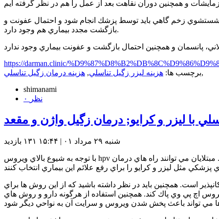
 و شستشوي زخم گاهي بايد توسط پزشك انجام شود و احتمال عفونت و
بازگشت مجدد بيماري هم وجود دارد.
https://darman.clinic/%D9%87%D8%B2%DB%8C%D9%
,
برچسب ها:
هزينه ليزر زگيل تناسلي
,
هزينه درمان زگيل تناسلي
shimanami
۰ نظر
لي با ليزر و كرايو; درمان زگيل واژن و مقعد
شنبه ۲۹ مرداد ۰۱ | ۱۵:۴۴
۱۳۱ بازديد
با توجه به شيوع بالاي ويروس hpv در همه جوامع و افزايش روابط جنسي نا ايمن، بسياري از افراد گرفتار اين بيماري مي شوند و به دنبال راهي براي درمان سريع آن هستند. مبتلايان مي توانند راه هاي درمان
انپذير است. همچنين بايد در نظر داشته باشيد كه از اين روش ها براي
وس اچ پي وي پاك كند. همچنين استفاده از هرگونه دارو و روش هاي