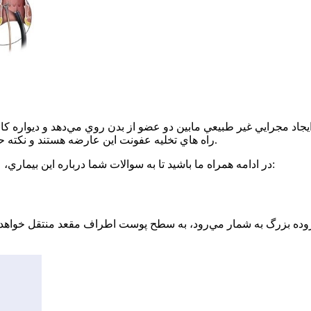
يجاد مجرايي غير طبيعي مابين دو عضو از بدن روي مي‌دهد و ديواره 
راه هاي تخليه عفونت اين عارضه هستند و نكته حائز اهميت براي بيماران، هزينه درمان فيستول با ليزر و جراحي است.
در ادامه همراه ما باشيد تا به سوالات شما درباره اين بيماري، علائم و دلايل و هزينه درمان فيستول با روش‌هاي گوناگون پاسخ دهيم:
از روده بزرگ به شمار مي‌رود، به سطح پوست اطراف مقعد منتقل خوا