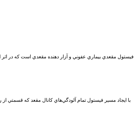
فيستول مقعدي بيماري عفوني و آزار دهنده مقعدي است كه در اثر ا
با ايجاد مسير فيستول تمام آلودگي‌هاي كانال مقعد كه قسمتي 