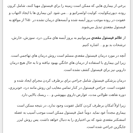
برخي از بيماري هايي كه ممكن است زمينه را براي فيستول مهيا كنند، شامل كرون
روده، ديورتيكوليت، كوليت اولسراتيو و….مي شود. اين بيماري ها با ايجاد التهاب و
عفونت در روده موجب بروز آبسه شده و آبسه‌هاي درمان نشده در ۵۰% از مواقع به
فيستول مقعدي تبديل مي‌شوند.
از
علائم فيستول مقعدي
مي‌توانيم به بروز آبسه هاي مكرر، درد، سوزش، خارش،
ترشحات بد بو و… اشاره كنيم.
آنچه در مورد درمان فيستول مقعدي مسلم است روش درمان هاي تهاجمي است.
زيرا اين بيماري با استفاده از درمان هاي خانگي بهبود نيافته و تا به حال هيچ درمان
دارويي نيز براي فيستول كشف نشده است.
درمان پزشكي فيستول شامل جراحي براي برطرف كردن مجراي ايجاد شده و
عفونت است. جراحي فيستول در كنار تمامي معايب اين روش مانند درد، خونريزي،
دوره نقاهت طولاني مدت، عوارض داروي بيهوشي و…، ريسك بالايي دارد.
زيرا اولاً امكان برطرف كردن كامل عفونت وجود ندارد، در نتيجه ممكن است
بيماري مجدداً عود نمايد. دوماً عمل فيستول ممكن است موجب آسيب به عضله
اسفنكتر مقعدي شود كه بي اختياري را به دنبال خواهد داشت. پس روش ليزر
جايگزين جراحي شده است.