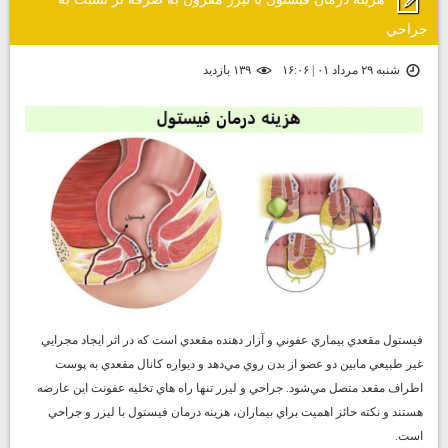
جراحي
شنبه ۲۹ مرداد ۰۱ | ۱۶:۰۶
۱۳۹ بازديد
فيستول مقعدي بيماري عفوني و آزار دهنده مقعدي است كه در اثر ايجاد مجرايي
غير طبيعي مابين دو عضو از بدن روي مي‌دهد و ديواره كانال مقعدي به پوست
اطراف مقعد متصل مي‌شود. جراحي و ليزر تنها راه هاي تخليه عفونت اين عارضه
هستند و نكته حائز اهميت براي بيماران، هزينه درمان فيستول با ليزر و جراحي
است.