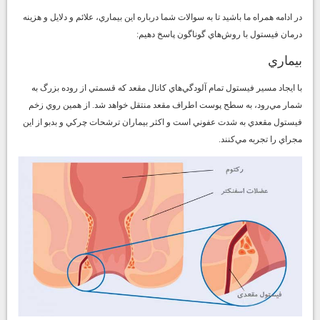
در ادامه همراه ما باشيد تا به سوالات شما درباره اين بيماري، علائم و دلايل و هزينه
درمان فيستول با روش‌هاي گوناگون پاسخ دهيم:
بيماري
با ايجاد مسير فيستول تمام آلودگي‌هاي كانال مقعد كه قسمتي از روده بزرگ به
شمار مي‌رود، به سطح پوست اطراف مقعد منتقل خواهد شد. از همين روي زخم
فيستول مقعدي به شدت عفوني است و اكثر بيماران ترشحات چركي و بدبو از اين
مجراي را تجربه مي‌كنند.