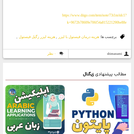
https://www.diigo.com/item/note/73i1m/idc1?
k=9672b78609e706f54a815221290be88e
برچسب ها:
هزينه درمان فيستول با ليزر
,
هزينه ليزر زگيل فيستول
,
۰ نظر
shimanami