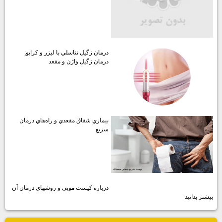
درمان زگيل تناسلي با ليزر و كرايو;
درمان زگيل واژن و مقعد
بيماري شقاق مقعدي و راه‌هاي درمان
سريع
درباره كيست مويي و روشهاي درمان آن
بيشتر بدانيد