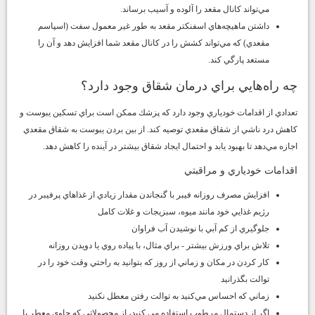
مي‌تواند كانال مقعد را آلوده و آسيب برساند.
داشتن ماهيچه‌هاي اسفنكتر مقعد به طور غير معمول سفت (اسپاسم
مقعدي) كه مي‌تواند كشش را در كانال مقعد شما افزايش دهد و آن را
مستعد پارگي كند.
چه راه‌هايي براي درمان شقاق وجود دارد؟
تعدادي از اقدامات خودياري وجود دارد كه پزشك ممكن است براي تسكين يبوست و
كاهش درد ناشي از شقاق مقعدي توصيه كند. از بين بردن يبوست به شقاق مقعدي
اجازه مي‌دهد تا بهبود يابد و احتمال ايجاد شقاق بيشتر در آينده را كاهش دهد.
اقدامات خودياري و مراقبتي
افزايش مصرف روزانه فيبر با گنجاندن مقدار زيادي از غذاهاي پرفيبر در
رژيم غذايي خود مانند ميوه، سبزيجات و غلات كامل
جلوگيري از كم آبي با نوشيدن آب فراوان
تلاش براي ورزش بيشتر - براي مثال، با پياده روي يا دويدن روزانه
كار كردن در مكان و زماني از روز كه بتوانيد به راحتي وقت خود را در
توالت بگذرانيد
زماني كه احساس مي‌كنيد به توالت رفتن معطل نكنيد
اگر از دستمال مرطوب استفاده مي كنيد، از محصولاتي كه حاوي معطر يا