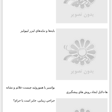
بايدها و نبايدهاي ليزر ليپوليز
بواسير يا هموروئيد چيست-علائم و نشانه
ها-دلايل ايجاد-روش هاي پيشگيري
جراحي زيبايي، جايز است يا حرام؟