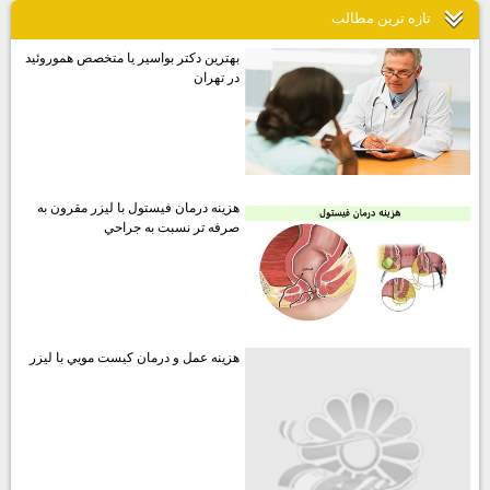
تازه ترين مطالب
بهترين دكتر بواسير يا متخصص هموروئيد
در تهران
هزينه درمان فيستول با ليزر مقرون به
صرفه تر نسبت به جراحي
هزينه عمل و درمان كيست مويي با ليزر