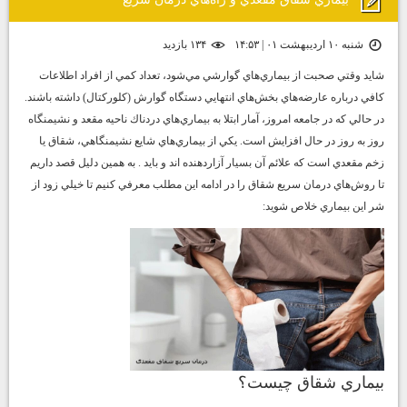
شنبه ۱۰ اردیبهشت ۰۱ | ۱۴:۵۳
۱۳۴ بازديد
شايد وقتي صحبت از بيماري‌هاي گوارشي مي‌شود، تعداد كمي از افراد اطلاعات
كافي درباره عارضه‌هاي بخش‌هاي انتهايي دستگاه گوارش (كلوركتال) داشته باشند.
در حالي كه در جامعه امروز، آمار ابتلا به بيماري‌هاي دردناك ناحيه مقعد و نشيمنگاه
روز به روز در حال افزايش است. يكي از بيماري‌هاي شايع نشيمنگاهي، شقاق يا
زخم مقعدي است كه علائم آن بسيار آزاردهنده اند و بايد . به همين دليل قصد داريم
تا روش‌هاي درمان سريع شقاق را در ادامه اين مطلب معرفي كنيم تا خيلي زود از
شر اين بيماري خلاص شويد:
بيماري شقاق چيست؟