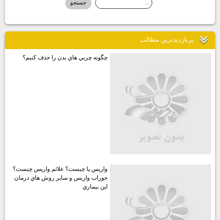
پربازديدترين مطالب
چگونه چربي هاي بدن را حذف كنيم؟
واريس پا چيست؟ علائم واريس چيست؟
جوراب واريس و ساير روش هاي درمان
اين بيماري