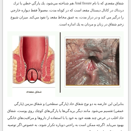
شقاق مقعدي كه با نام Anal fissure هم شناخته مي‌شود، يك پارگي خطي يا ترك
دردناك در كانال ديستال مقعد است كه در كوتاه مدت، معمولاً فقط ديواره خارجي
را درگير مي كند و در دراز مدت، به عمق مخاط مقعد را نفوذ مي‌كند. ميزان شيوع
زخم شقاق در زنان و مردان به يك اندازه است.
بنابراين اين عارضه به دو نوع شقاق حاد (پارگي سطحي) و شقاق مزمن (پارگي
عمقي) تقسيم مي‌شود. مانند ديگر بريدگي‌ها يا پارگي‌هاي كوچك روي پوست، شقاق
حاد اغلب در عرض چند هفته خود به خود يا با استفاده از داروها و مراقبت‌هاي خانگي
بهبود مي‌يابد. اگرچه ممكن است به راحتي دوباره تكرار شوند، به خصوص اگر توصيه