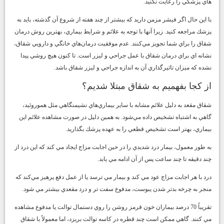
هاي پزشكي را رعايت نكنيد.
با اين حال اگر فيشر مزمن داريد كه بيشتر از چند هفته از شروع آن گذشته، بايد به
پزشك مراجعه كنيد. زيرا آنها با توجه به علائم و شرايط بيماري، بهترين روش درمان
شقاق را براي شما تجويز مي‌كنند. عدم موفقيت درمان‌هاي خانگي و دارويي شقاق،
نشانه اي براي درمان شقاق با عمل جراحي و ليزر است. تا كنون هيچ روشي پيدا
نشده كه ميزان تاثيرگذاري آن به اندازه جراحي و ليزر شقاق باشد.
از كجا بفهميم به شقاق مبتلا شديم؟
شقاق مقعد به دليل علائم مشابه با ساير بيماري‌هاي نشيمنگاهي مثل هموروئيد،
گاهي به اشتباه تشخيص داده مي‌شود. به همين دليل در صورت مشاهده علائم اين
بيماري، بهتر است تشخيص قطعي را به عهده پزشك بگذاريد.
به طور معمول، بيمار درد شديدي را در حين اجابت مزاج ايجاد مي كند كه اين درد از
چند دقيقه تا چند ساعت پس از آن ادامه مي يابد.
درد با هر اجابت مزاج عود مي كند و بيمار مي ترسد يا از عمل دفع پرهيز مي‌كند كه
منجر به چرخه بدتر شدن يبوست، مدفوع سفت تر و درد مقعدي بيشتر مي شود.
تقريباً 70 درصد بيماران خون قرمز روشن را روي دستمال توالت يا مدفوع مشاهده
مي كنند. گاهي ممكن است چند قطره در كاسه توالت بريزد، اما معمولاً با شقاق