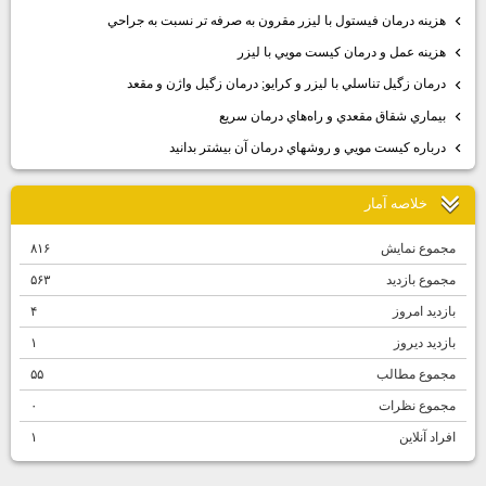
هزينه درمان فيستول با ليزر مقرون به صرفه تر نسبت به جراحي
هزينه عمل و درمان كيست مويي با ليزر
درمان زگيل تناسلي با ليزر و كرايو; درمان زگيل واژن و مقعد
بيماري شقاق مقعدي و راه‌هاي درمان سريع
درباره كيست مويي و روشهاي درمان آن بيشتر بدانيد
خلاصه آمار
مجموع نمایش‌
۸۱۶
مجموع بازدید
۵۶۳
بازدید امروز
۴
بازدید دیروز
۱
مجموع مطالب
۵۵
مجموع نظرات
۰
افراد آنلاین
۱