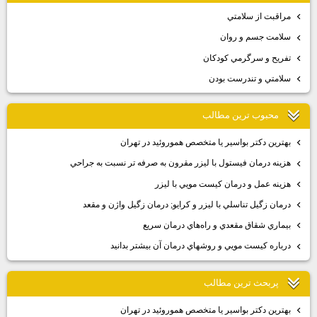
مراقبت از سلامتي
سلامت جسم و روان
تفريح و سرگرمي كودكان
سلامتي و تندرست بودن
محبوب ترين مطالب
بهترين دكتر بواسير يا متخصص هموروئيد در تهران
هزينه درمان فيستول با ليزر مقرون به صرفه تر نسبت به جراحي
هزينه عمل و درمان كيست مويي با ليزر
درمان زگيل تناسلي با ليزر و كرايو; درمان زگيل واژن و مقعد
بيماري شقاق مقعدي و راه‌هاي درمان سريع
درباره كيست مويي و روشهاي درمان آن بيشتر بدانيد
پربحث ترين مطالب
بهترين دكتر بواسير يا متخصص هموروئيد در تهران