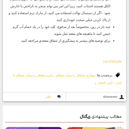
الكل هستند اجتناب كنيد، زيرا اين امر مي تواند منجر به ناراحتي يا خارش
شود - اگر از دستمال توالت استفاده مي كنيد، از مارك نرم استفاده كنيد و
از پاك كردن خيلي سخت خودداري كنيد.
چند بار در روز، مخصوصاً بعد از مدفوع، كف خود را در يك حمام آب گرم
خيس كنيد تا ماهيچه هاي مقعد شل شوند.
براي توصيه هاي بيشتر به پيشگيري از شقاق مقعدي مراجعه كنيد.
yun.ir/bbvphe
برچسب ها:
بيماري شقاق
,
درمان شقاق
,
ليزر شقاق
,
درمان شقاق با
ليزر
,
ليزر فيشر
,
۰ نظر
shimanami