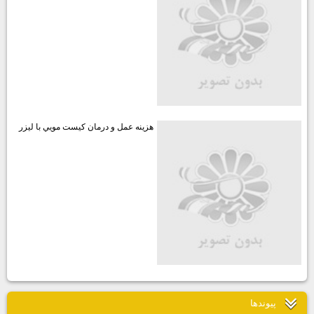
هزينه عمل و درمان كيست مويي با ليزر
پيوندها