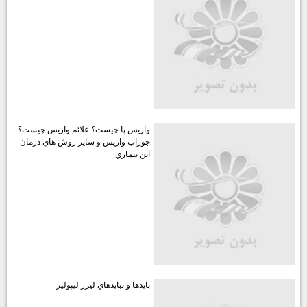
پربازديدترين مطالب
چگونه چربي هاي بدن را حذف كنيم؟
واريس پا چيست؟ علائم واريس چيست؟
جوراب واريس و ساير روش هاي درمان
اين بيماري