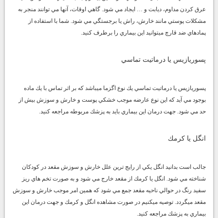
عرق كردن مداوم، ديابت و … ايجاد مي شود. گاهي اوقات، آنها مي توانند منجر به
مشكلات پوستي مانند خارش، راش يا برجستگي مي شود. شما با استفاده از
پمادهاي ضد قارچ ميتوانيد اين بيماري را برطرف كنيد.
پسوريازيس يا درماتيت تماسي
پسوريازيس يا درماتيت تماسي يك نوع اگزما ميباشد كه بر اثر تماس با يك ماده
بوجود مي آيد كه اين نوع عارضه موجب خشكي پوست و خارش و سوزش بيش از
حد مي شود. جهت درمان اين بيماري بايد به پزشك مربوطه مراجعه كنيد.
انگل يا كرمك
جالب است بدانيد انگل يكي از رايج ترين علل خارش و سوزش مقعد در كودكان
شناخته مي شود. انگل يا كرمك از مقعد خارج مي شود و به صورت تخم هاي ريز
سفيد رنگ در حوالي ناحيه مقعد جمع مي شود كه همين امر موجب خارش و سوزش
مقعد ميگردد. توصيه ميكنيم در صورت مشاهده انگل و كرمك و جهت درمان اين
بيماري به پزشك مراجعه كنيد.