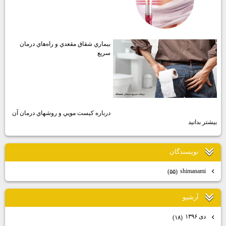
درمان زگيل تناسلي با ليزر و كرايو;
درمان زگيل واژن و مقعد
بيماري شقاق مقعدي و راه‌هاي درمان
سريع
درباره كيست مويي و روشهاي درمان آن
بيشتر بدانيد
نويسندگان
shimanami
(۵۵)