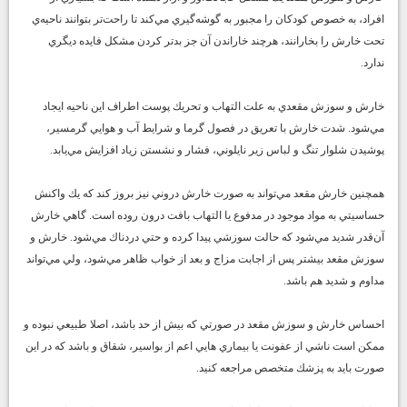
افراد، به خصوص كودكان را مجبور به گوشه‌گيري مي‌كند تا راحت‌تر بتوانند ناحيه‌ي
تحت خارش را بخارانند، هرچند خاراندن آن جز بدتر كردن مشكل فايده ديگري
ندارد.
خارش و سوزش مقعدي به علت التهاب و تحريك پوست اطراف اين ناحيه ايجاد
مي‌شود. شدت خارش با تعريق در فصول گرما و شرايط آب و هوايي گرمسير،
پوشيدن شلوار تنگ و لباس زير نايلوني، فشار و نشستن زياد افزايش مي‌يابد.
همچنين خارش مقعد مي‌تواند به صورت خارش دروني نيز بروز كند كه يك واكنش
حساسيتي به مواد موجود در مدفوع يا التهاب بافت درون روده است. گاهي خارش
آن‌قدر شديد مي‌شود كه حالت سوزشي پيدا كرده و حتي دردناك مي‌شود. خارش و
سوزش مقعد بيشتر پس از اجابت مزاج و بعد از خواب ظاهر مي‌شود، ولي مي‌تواند
مداوم و شديد هم باشد.
احساس خارش و سوزش مقعد در صورتي كه بيش از حد باشد، اصلا طبيعي نبوده و
ممكن است ناشي از عفونت يا بيماري هايي اعم از بواسير، شقاق و باشد كه در اين
صورت بايد به پزشك متخصص مراجعه كنيد.