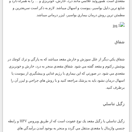
مقعدي است. هموروئيد علائمي مانند درد، خارش، خونريزي و … را به همراه دارد و
شايع ترين دليل بواسير، يبوست و اسهال ميباشد. لازم به ذكر است سريعترين و
مطمئن ترين روش درمان بيماري بواسير، ليزر درماني ميباشد.
شقاق
شقاق يكي ديگر از علل سوزش و خارش مقعد ميباشد كه به پارگي و ترك كوچك در
پوشش ركتوم و مقعد گفته مي شود. شقاق مقعدي منجر به درد، خارش و خونريزي
مقعدي مي شود. در صورتي كه اين بيماري با رژيم غذايي و پيشگيري از يبوست يا
اسهال درمان نشود بايد به پزشك مراجعه كنيد و با روش هاي جراحي و ليزر آن را
برطرف كنيد.
زگيل تناسلي
زگيل تناسلي يا زگيل مقعد يك نوع عفونت است كه از طريق ويروس HPV و رابطه
جنسي واژينال يا مقعدي منتقل مي گردد و منجر به بوجود آمدن برآمدگي هاي