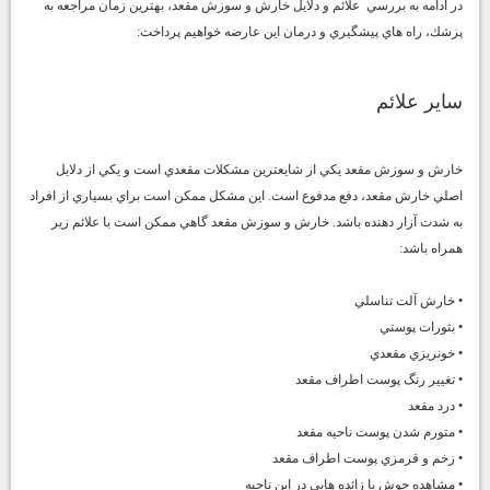
در ادامه به بررسي علائم و دلايل خارش و سوزش مقعد، بهترين زمان مراجعه به
پزشك، راه هاي پيشگيري و درمان اين عارضه خواهيم پرداخت:
ساير علائم
خارش و سوزش مقعد يكي از شايعترين مشكلات مقعدي است و يكي از دلايل
اصلي خارش مقعد، دفع مدفوع است. اين مشكل ممكن است براي بسياري از افراد
به شدت آزار دهنده باشد. خارش و سوزش مقعد گاهي ممكن است با علائم زير
همراه باشد:
• خارش آلت تناسلي
• بثورات پوستي
• خونريزي مقعدي
• تغيير رنگ پوست اطراف مقعد
• درد مقعد
• متورم شدن پوست ناحيه مقعد
• زخم و قرمزي پوست اطراف مقعد
• مشاهده جوش يا زائده هايي در اين ناحيه