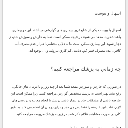
اسهال و يبوست
اسهال يا يبوست يكي از شايع ترين بيماري هاي گوارشي ميباشند. اين دو بيماري
باعث تحريك مقعد مي شوند در نتيجه ممكن است شما به خارش و سوزش شديدي
دچار شويد. اين بيماري ممكن است بنا به دلايل مختلفي اعم از عدم مصرف آب
كافي، عدم مصرف فيبر كم، ديابت، كم كاري تيروئيد و … بوجود آيد.
چه زماني به پزشك مراجعه كنيم؟
در صورتي كه خارش و سوزش مقعد شما بعد از چند روز و با درمان هاي خانگي،
رفع نشد بهتر است به پزشك متخصص گوارش مراجعه كنيد. زيرا ممكن است اين
عارضه ناشي از مشكلات حاد در بيمار باشد. پزشك با انجام معاينه و بررسي هاي
لازم، علت اين عارضه را تشخيص مي دهد و براي درمان آن اقدام مي كند. به طور
كلي در صورت مشاهده علائم ذكر شده در زير به پزشك مربوطه مراجعه كنيد:
• خارش و سوزش بيش از حد و طولاني