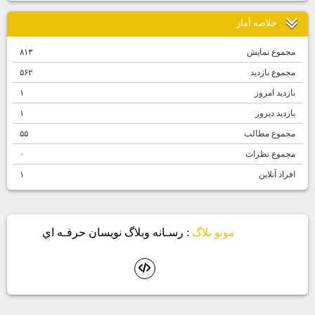
درمان زگيل تناسلي با ليزر و كرايو; درمان زگيل واژن و مقعد
بيماري شقاق مقعدي و راه‌هاي درمان سريع
درباره كيست مويي و روشهاي درمان آن بيشتر بدانيد
خلاصه آمار
مجموع نمایش‌
۸۱۳
مجموع بازدید
۵۶۲
بازدید امروز
۱
بازدید دیروز
۱
مجموع مطالب
۵۵
مجموع نظرات
۰
افراد آنلاین
۱
مونو بلاگ
: رسـانه وبلاگ نويسان حرفـه اي