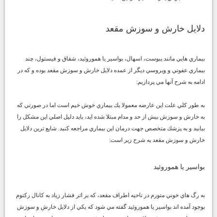
دلايل خارش و سوزش مقعد
بيماري هايي مانند يبوست، اسهال، بواسير يا هموروئيد، شقاق و فيستول، چند
بيماري عفوني و ويروسي ديگر از عمده دلايل
خارش و سوزش مقعد
بوده و كه در
ادامه به شرح آنها مي پردازيم:
به طور كلي علت اين عارضه معمولا يك بيماري خوش خيم است اما در صورتي كه
به خارش و سوزش بيش از حد و مدام مبتلا شده ايد، بايد دليل اصلي اين مشكل را
بيابيد و به پزشك متخصص جهت درمان اين بيماري مراجعه كنيد. شايع ترين دلايل
خارش و سوزش مقعد به شرح زير است:
بواسير يا هموروئيد
به رگ هاي خوني متورم در ناحيه اطراف مقعد، كه بر اثر فشار زياد به كانال ركتوم
بوجود آمده اند بواسير يا هموروئيد گفته مي شود كه يكي از دلايل خارش و سوزش