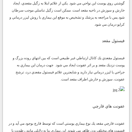
گوشتي روي پوست اين نواحي مي شود. يكي از علائم ابتلا به زگيل مقعدي، ايجاد
خارش و سوزش در ناحيه مقعد است. ممكن است زگيل تناسلي موجب سرطان
شود پس با مراجعه به پزشك و تشخيص به موقع اين بيماري با روش ليزر درماني و
كرايو درمان مي شود.
فيستول مقعد
فيستول مقعدي يك كانال ارتباطي غير طبيعي است كه بين انتهاي روده بزرگ و
پوست نزديك مقعد و بر اثر عفونت ايجاد مي شود. جهت درمان اين بيماري به
جراحي يا ليزر درماني نياز داريد و شايعترين علائم فيستول مقعدي درد، ترشح
عفونت، سوزش و خارش اطراف مقعد است.
عفونت هاي قارچي
عفونت قارچي مقعد يك نوع بيماري پوستي است كه توسط قارچ بوجود مي آيد و در
قسمت هاي مختلف بدن ظاهر مي شوند. اين بيماري بنا به دلايلي مانند رطوبت يا