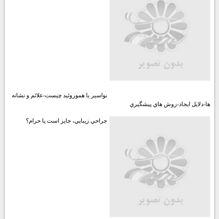
بايدها و نبايدهاي ليزر ليپوليز
بواسير يا هموروئيد چيست-علائم و نشانه
ها-دلايل ايجاد-روش هاي پيشگيري
جراحي زيبايي، جايز است يا حرام؟