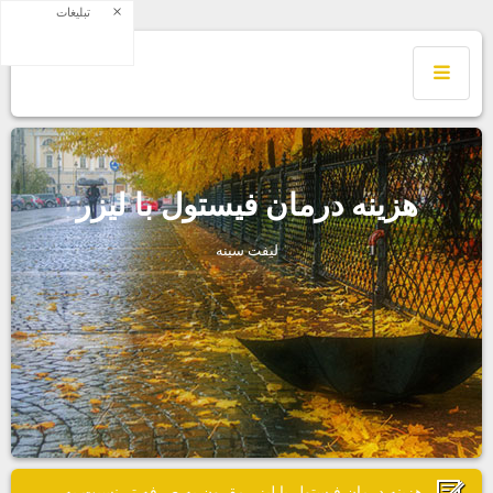
×
تبلیغات
هزينه درمان فيستول با ليزر
ليفت سينه
هزينه درمان فيستول با ليزر مقرون به صرفه تر نسبت به