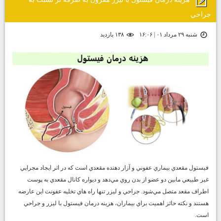
جراحي
شنبه ۲۹ مرداد ۰۱ | ۱۶:۰۶
۱۳۸ بازديد
فيستول مقعدي بيماري عفوني و آزار دهنده مقعدي است كه در اثر ايجاد مجرايي
غير طبيعي مابين دو عضو از بدن روي مي‌دهد و ديواره كانال مقعدي به پوست
اطراف مقعد متصل مي‌شود. جراحي و ليزر تنها راه هاي تخليه عفونت اين عارضه
هستند و نكته حائز اهميت براي بيماران، هزينه درمان فيستول با ليزر و جراحي
است.