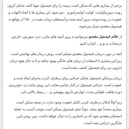
برخي از بيماري هايي كه ممكن است زمينه را براي فيستول مهيا كنند، شامل كرون
روده، ديورتيكوليت، كوليت اولسراتيو و….مي شود. اين بيماري ها با ايجاد التهاب و
عفونت در روده موجب بروز آبسه شده و آبسه‌هاي درمان نشده در ۵۰% از مواقع به
فيستول مقعدي تبديل مي‌شوند.
از
علائم فيستول مقعدي
مي‌توانيم به بروز آبسه هاي مكرر، درد، سوزش، خارش،
ترشحات بد بو و… اشاره كنيم.
آنچه در مورد درمان فيستول مقعدي مسلم است روش درمان هاي تهاجمي است.
زيرا اين بيماري با استفاده از درمان هاي خانگي بهبود نيافته و تا به حال هيچ درمان
دارويي نيز براي فيستول كشف نشده است.
درمان پزشكي فيستول شامل جراحي براي برطرف كردن مجراي ايجاد شده و
عفونت است. جراحي فيستول در كنار تمامي معايب اين روش مانند درد، خونريزي،
دوره نقاهت طولاني مدت، عوارض داروي بيهوشي و…، ريسك بالايي دارد.
زيرا اولاً امكان برطرف كردن كامل عفونت وجود ندارد، در نتيجه ممكن است
بيماري مجدداً عود نمايد. دوماً عمل فيستول ممكن است موجب آسيب به عضله
اسفنكتر مقعدي شود كه بي اختياري را به دنبال خواهد داشت. پس روش ليزر
جايگزين جراحي شده است.