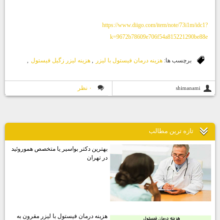
https://www.diigo.com/item/note/73i1m/idc1?
k=9672b78609e706f54a815221290be88e
برچسب ها:
هزينه درمان فيستول با ليزر
,
هزينه ليزر زگيل فيستول
,
۰ نظر
shimanami
تازه ترين مطالب
بهترين دكتر بواسير يا متخصص هموروئيد
در تهران
هزينه درمان فيستول با ليزر مقرون به