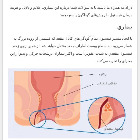
در ادامه همراه ما باشيد تا به سوالات شما درباره اين بيماري، علائم و دلايل و هزينه
درمان فيستول با روش‌هاي گوناگون پاسخ دهيم:
بيماري
با ايجاد مسير فيستول تمام آلودگي‌هاي كانال مقعد كه قسمتي از روده بزرگ به
شمار مي‌رود، به سطح پوست اطراف مقعد منتقل خواهد شد. از همين روي زخم
فيستول مقعدي به شدت عفوني است و اكثر بيماران ترشحات چركي و بدبو از اين
مجراي را تجربه مي‌كنند.