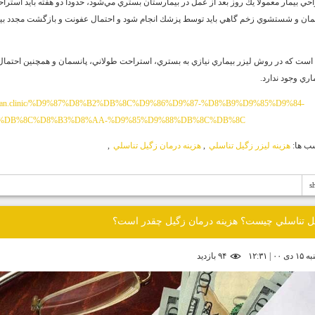
ي بيمار معمولا يك روز بعد از عمل در بيمارستان بستري مي‌شود، حدودا دو هفته بايد استرا
مان و شستشوي زخم گاهي بايد توسط پزشك انجام شود و احتمال عفونت و بازگشت مجدد بي
 است كه در روش ليزر بيماري نيازي به بستري، استراحت طولاني، پانسمان و همچنين احتما
اري وجود ندارد.
darman.clinic/%D9%87%D8%B2%DB%8C%D9%86%D9%87-%D8%B9%D9%85%D9%84-
%DB%8C%D8%B3%D8%AA-%D9%85%D9%88%DB%8C%DB%8C
ب ها:
هزينه ليزر زگيل تناسلي
,
هزينه درمان زگيل تناسلي
,
s
ل تناسلي چيست؟ هزينه درمان زگيل چقدر است؟
| ۱۲:۳۱
۹۴ بازديد