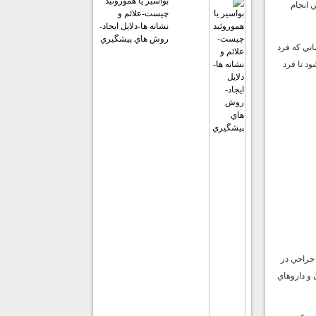
بواسير يا هموروئيد
 انجام
چيست-علائم و
نشانه ها-دلايل ايجاد-
روش هاي پيشگيري
اني كه فرد
ود تا فرد
 جراحي در
 و داروهاي