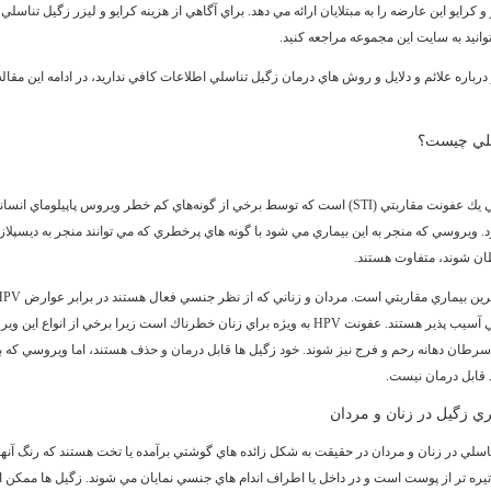
 كرايو اين عارضه را به مبتلايان ارائه مي دهد. براي آگاهي از
هزينه
كرايو و ليزر زگيل تناسلي
د
وانيد به سايت اين مجموعه مراجعه كنيد.
رباره علائم و دلايل و روش هاي درمان زگيل تناسلي اطلاعات كافي نداريد، در ادامه اين مقاله
سلي چيست؟
د. ويروسي كه منجر به اين بيماري مي شود با گونه هاي پرخطري كه مي توانند منجر به ديسپلاز
ن شوند، متفاوت هستند.
زگيل تناسلي آسيب پذير هستند. عفونت HPV به ويژه براي زنان خطرناك است زيرا برخي از انواع 
 سرطان دهانه رحم و فرج نيز شوند. خود زگيل ها قابل درمان و حذف هستند، اما ويروسي كه ب
 قابل درمان نيست.
ري زگيل در زنان و مردان
اسلي در زنان و مردان در حقيقت به شكل زائده هاي گوشتي برآمده يا تخت هستند كه رنگ آنه
تيره تر از پوست است و در داخل يا اطراف اندام هاي جنسي نمايان مي شوند. زگيل ها ممكن 