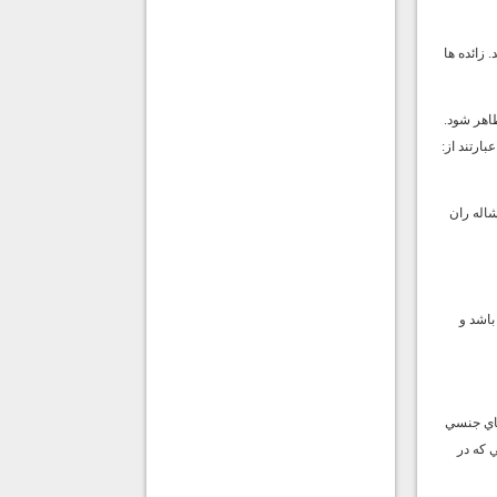
زائده ها
ظاهر شود.
بارتند از:
شاله ران
باشد و
هاي جنسي
 كه در