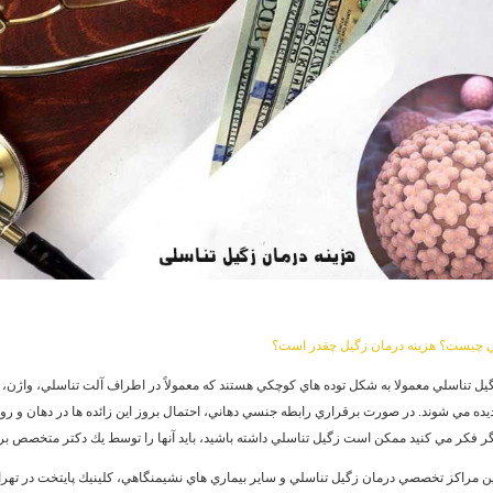
ي چيست؟ هزينه درمان زگيل چقدر است؟
گيل تناسلي معمولا به شكل توده هاي كوچكي هستند كه معمولاً در اطراف آلت تناسلي، واژن، م
يده مي شوند. در صورت برقراري رابطه جنسي دهاني، احتمال بروز اين زائده ها در دهان و رو
اگر فكر مي كنيد ممكن است زگيل تناسلي داشته باشيد، بايد آنها را توسط يك دكتر متخصص ب
ين مراكز تخصصي درمان زگيل تناسلي و ساير بيماري هاي نشيمنگاهي، كلينيك پايتخت در تهر