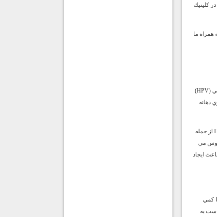
ر كلينيك
 همراه ما
زگيل تناسلي يك عفونت مقاربتي (STI) است كه توسط برخي از گونه‌هاي كم خطر ويروس پاپيلوماي انساني (HPV)
ي دهانه
HPV شايع ترين بيماري مقاربتي است. مردان و زناني كه از نظر جنسي فعال هستند در برابر عوارض HPV از جمله
اين ويروس مي
اعث ايجاد
ا كمي
است به