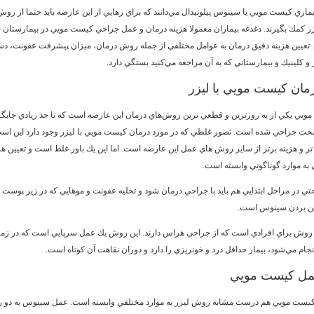
بيماري كيست مويي يا سينوس پيلونيدال مي‌دانند كه براي رهايي از اين عارضه بايد حتما از روش
ر كمك بگيرند. دغدغه بيماران معمولا هزينه درمان و عمل جراحي كيست مويي در بيمارستا
تعيين هزينه دقيق درمان به عوامل مختلفي از جمله روش درمان، ميزان پيشرفت عفونت، دس
 كلينيك و بيمارستاني كه به آن مراجعه مي‌كنيد بستگي دارد.
رمان كيست مويي با ليزر
ويي يكي از به روزترين و قطعي ترين روش‌هاي درمان اين عارضه است كه تا حد زيادي جايگ
ت جراحي شده است. تصور غلطي كه در مورد درمان كيست مويي با ليزر وجود دارد اين است
تر و هزينه‌ برتر از ساير روش هاي عمل اين عارضه است. اما اين يك باور غلط است و تعيين هز
ه موارد گوناگوني وابسته است.
تي در مراحل ابتدايي هم بايد با جراحي درمان شود و تخليه عفونت و موهايي كه در زير پوست
 بين بردن سينوس است.
 روش براي افرادي است كه از جراحي هراس دارند. اين روش يك عمل سرپايي است كه در زمان
جام مي‌شود، بيمار حداقل درد و خونريزي را دارد و دوران نقاهت آن كوتاه است.
مل كيست مويي
كيست مويي هم درست مشابه روش ليزر به موارد مختلفي وابسته است. عمل سينوس به دو