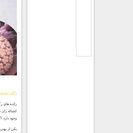
زگيل تناسل
زائده هاي ز
كشاله ران د
وجود دارد. 
يكي از بهتر