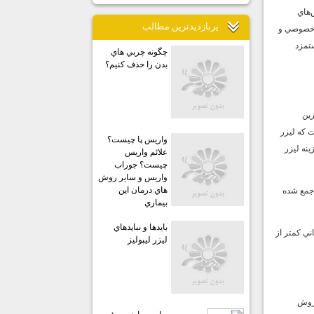
‌هاي
پربازديدترين مطالب
ن خصوصي و
تمزد
چگونه چربي هاي
بدن را حذف كنيم؟
زين
 كه ليزر
واريس پا چيست؟
ينه ليزر
علائم واريس
چيست؟ جوراب
واريس و ساير روش
هاي درمان اين
 جمع شده
بيماري
بايدها و نبايدهاي
ي كمتر از
ليزر ليپوليز
 روش