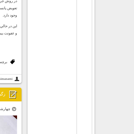
در روش جراح
تعويض پانس
وجود دارد.
اين در حالي
و عفونت بيم
برچس
himanami
زگي
چهارشنبه ۱۵ دی ۰۰ 