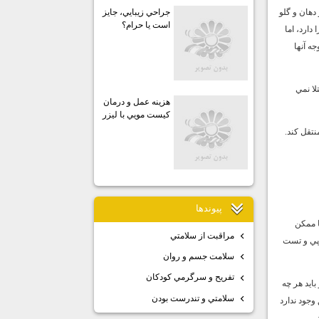
دهان و گلو
جراحي زيبايي، جايز
است يا حرام؟
دارد، اما
جه آنها
لا نمي
هزينه عمل و درمان
كيست مويي با ليزر
نتقل كند.
پيوندها
ا ممكن
مراقبت از سلامتي
وپي و تست
سلامت جسم و روان
تفريح و سرگرمي كودكان
ايد هر چه
سلامتي و تندرست بودن
وجود ندارد