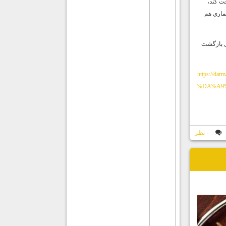
حت كند،
ماري هم
ل بازگشت
https://
%DA%A9
۰ نظر