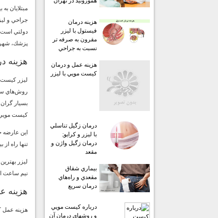
هموروئيد در تهران
مبتلايان به 
جراحي و ليز
هزينه درمان
فيستول با ليزر
دولتي است. 
مقرون به صرفه تر
پزشك، شهر و
نسبت به جراحي
هزينه د
هزينه عمل و درمان
كيست مويي با ليزر
ليزر كيست م
روش‌هاي سخ
بسيار گران 
كيست مويي ب
درمان زگيل تناسلي
اين عارضه ح
با ليزر و كرايو;
درمان زگيل واژن و
تنها راه از
مقعد
ليزر بهترين
بيماري شقاق
نيم ساعت ان
مقعدي و راه‌هاي
درمان سريع
هزينه ع
درباره كيست مويي
هزينه عمل 
و روشهاي درمان آن