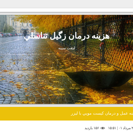
هزينه درمان زگيل تناسلي
ليفت سينه
نه عمل و درمان كيست مويي با ليزر
۱۵۶ بازديد