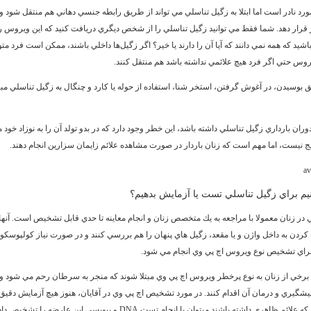
مورد نادر است اما ابتلا به زگيل تناسلي مي تواند از طريق رابطه جنسي دهاني هم منتقل شود و 
ر قرار دهد. شما فقط مي توانيد زگيل تناسلي را از شخص ديگري دريافت كنيد كه اين ويروس را 
اشيد كه همه نمي دانند كه آيا آن را دارند يا خير؟ اگر زگيل‌ها داخلي باشند، ممكن است فرد متو
روس حتي اگر فرد هيچ علائمي نداشته باشد هم منتقل كنند.
 بوسيدن، در آغوش گرفتن، استخر شنا، استفاده از حوله يا كارد و چنگال به زگيل تناسلي مبت
وران بارداري زگيل تناسلي داشته باشد، اين خطر وجود دارد كه در بدو تولد آن را به نوزاد خود م
يج نيست، اما مهم است كه زنان باردار در صورت مشاهده علائم زايمان سزارين انجام دهند.
نيم براي زگيل تناسلي تست يا آزمايش بدهيم؟
 در زنان معمولا با مراجعه به يك متخصص زنان و انجام معاينه تا حدي قابل تشخيص است. آنه
 كردن به داخل واژن و يا مقعد، زگيل هاي پنهان را هم بررسي كنند و در صورت نياز كولپوسك
براي تشخيص نوع ويروس اچ پي وي انجام مي شود.
خي از زنان به نوع پرخطر ويروس اچ پي وي مبتلا شوند كه منجر به سرطان رحم مي شود و ب
پيشگيري و درمان آن اقدام كنند. در مورد تشخيص اچ پي وي در آقايان، هنوز هيچ آزمايش دقيق 
م ظاهري داشته باشند ميتوان با انجام تست DNA و بيوپسي اين عارضه را تشخيص داد.