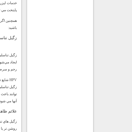
خدمات ليزر و
پايتخت مي ت
همچنين اگر د
باشيد:
زگيل تنا
ايجاد مي‌شو
رحم و سرطا
توانند باعث
آنها مي شود
علائم ظاه
زگيل هاي تن
روشن تر يا 