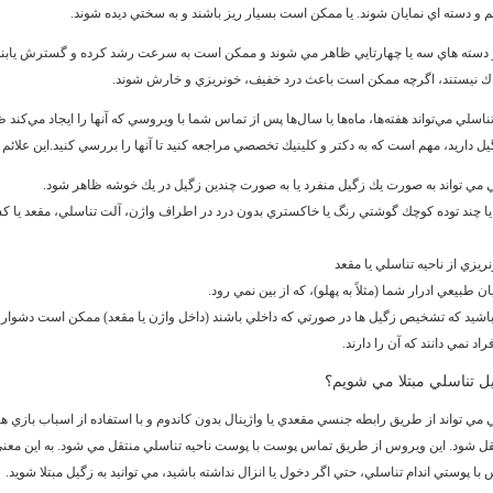
و دسته اي نمايان شوند. يا ممكن است بسيار ريز باشند و به سختي ديده شوند.
ر دسته هاي سه يا چهارتايي ظاهر مي شوند و ممكن است به سرعت رشد كرده و گسترش يابند. 
ناك نيستند، اگرچه ممكن است باعث درد خفيف، خونريزي و خارش شوند.
ناسلي مي‌تواند هفته‌ها، ماه‌ها يا سال‌ها پس از تماس شما با ويروسي كه آنها را ايجاد مي‌كند 
يل داريد، مهم است كه به دكتر و كلينيك تخصصي مراجعه كنيد تا آنها را بررسي كنيد.اين علائم ع
 مي تواند به صورت يك زگيل منفرد يا به صورت چندين زگيل در يك خوشه ظاهر شود.
ا چند توده كوچك گوشتي رنگ يا خاكستري بدون درد در اطراف واژن، آلت تناسلي، مقعد يا ك
ريزي از ناحيه تناسلي يا مقعد
ان طبيعي ادرار شما (مثلاً به پهلو)، كه از بين نمي رود.
باشيد كه تشخيص زگيل ها در صورتي كه داخلي باشند (داخل واژن يا مقعد) ممكن است دشوار 
راد نمي دانند كه آن را دارند.
يل تناسلي مبتلا مي شويم؟
 مي تواند از طريق رابطه جنسي مقعدي يا واژينال بدون كاندوم و با استفاده از اسباب بازي 
 شود. اين ويروس از طريق تماس پوست با پوست ناحيه تناسلي منتقل مي شود. به اين معني
 پوستي اندام تناسلي، حتي اگر دخول يا انزال نداشته باشيد، مي توانيد به زگيل مبتلا شويد.