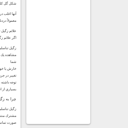
شكل گل كلم 
آنها اغلب د
معمولاً درد
علائم زگيل ت
اگر علائم زگ
زگيل تناسلي
مشاهده يك ي
شما
خارش يا خون
تغيير در جري
توجه داشته 
بسياري از اف
چرا به زگ
زگيل تناسلي
مشترك منتقل
صورت تماس با