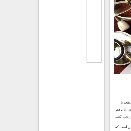
قعد يا
ي زبان هم
ررسي كنيد.
ان است كه