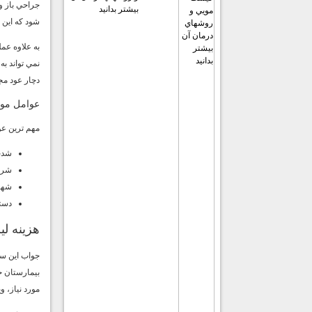
جراحي باز و
بيشتر بدانيد
شود كه اين 
به علاوه عم
نمي تواند ب
دچار عود مج
عوامل موث
مهم ترين عو
شدت
شرا
شهر،
دست
هزينه ل
جواب اين سو
بيمارستان خ
مورد نياز، 