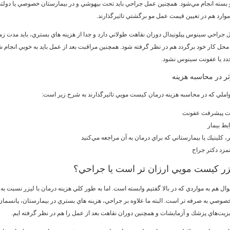
 بسته انجام مي‌شود. همچنين عمل جراحي بايد تحت بيهوشي و در بيمارستان خصوصي يا دولتي
موارد هم در تعيين قيمت عمل مو برگشتي تاثيرگذارند.
ل جراحي سينوس پيلونيدال دوران نقاهت طولاني دارد و جدا از هزينه هاي بستري، بايد مدت زم
ه محل كار خود برگردد هم در نظر گرفته شود. همچنين مراقبت بعد از عمل بايد به خوبي انجام ش
دد يا عفونت سينوس نشود.
ر در محاسبه هزينه
املي كه در محاسبه هزينه درمان كيست مويي تاثيرگذارند به شرح زير است:
 پيشرفت عفونت
يط بيمار
 كلينيك يا بيمارستاني كه براي درمان به آن مراجعه مي‌كنيد
مزد دكتر جراح
يزر كيست مويي ارزان تر است يا جراحي؟
ال هم به مواردي كه در بالا گفتيم وابسته است. اما به طور كلي هزينه درمان با ليزر نسبت به
صوصي به صرفه تر است. البته ما علاوه بر جراحي، هزينه هاي بستري در بيمارستان، پانسمان
ويزيت‌هاي پزشك و آزمايشات و همچنين دوران نقاهت بعد از عمل را هم در نظر گرفته ايم.