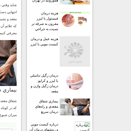
هموروئيد در تهران
شايد وقتي ص
انتهايي دستگ
هزينه درمان
فيستول با ليزر
مقعد و نشيم
مقرون به صرفه تر
كه علائم آن 
نسبت به جراحي
معرفي كنيم 
هزينه عمل و درمان
كيست مويي با ليزر
درمان زگيل تناسلي
با ليزر و كرايو;
درمان زگيل واژن و
بيماري
مقعد
بيماري شقاق
مقعدي و راه‌هاي
كه در كوتاه
درمان سريع
ميزان شيوع 
درباره كيست مويي
و روشهاي درمان آن