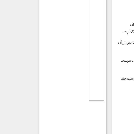
ده
ذاريد.
ت پس از آن
دن يبوست،
 است چند