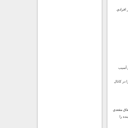
 افرادي
وده و آسيب
در كانال
قاق مقعدي
نده را