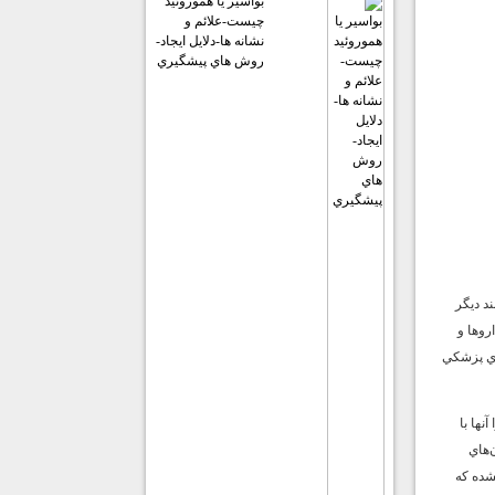
بواسير يا هموروئيد
چيست-علائم و
نشانه ها-دلايل ايجاد-
روش هاي پيشگيري
د ديگر
روها و
اي پزشكي
نها با
‌هاي
شده كه