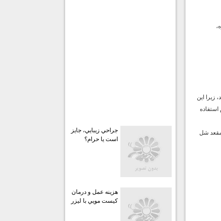
ه،
 زيرا اين
 استفاده
جراحي زيبايي، جايز
 مقعد شل
است يا حرام؟
هزينه عمل و درمان
كيست مويي با ليزر