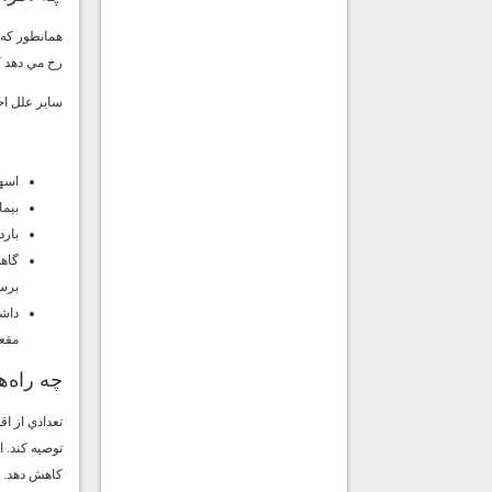
همانطور كه 
رخ مي دهد ك
ساير علل اح
اسه
بيماري الت
بارد
برسا
داش
مقعد
چه راه‌
تعدادي از ا
توصيه كند. ا
كاهش دهد.