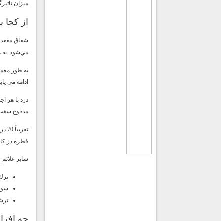
ميزان تاثيرگ
از كجا ب
شقاق مقعد ب
مي‌شود. به 
به طور معمو
ادامه مي ياب
درد با هر ا
مدفوع سفت 
تقر
قطره در كاس
ساير علائم 
ترك 
سوز
ترش
چه افرا