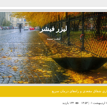
ليزر فيشر
ليفت سينه
اري شقاق مقعدي و راه‌هاي درمان سريع
۱۳۴ بازديد