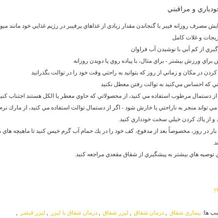
ودياري و مراقبتي
يش مصرف روزانه فيبر با گنجاندن مقدار زيادي از غذاهاي پرفيبر در رژيم غذايي خود مانند ميو
يجات و غلات كامل
يري از كم آبي با نوشيدن آب فراوان
 براي ورزش بيشتر - براي مثال، با پياده روي يا دويدن روزانه
كردن در مكان و زماني از روز كه بتوانيد به راحتي وقت خود را در توالت بگذرانيد
ي كه احساس مي‌كنيد به توالت رفتن معطل نكنيد
از دستمال مرطوب استفاده مي كنيد، از محصولاتي كه حاوي معطر يا الكل هستند اجتناب كنيد،
مي تواند منجر به ناراحتي يا خارش شود - اگر از دستمال توالت استفاده مي كنيد، از مارك نرم
 و از پاك كردن خيلي سخت خودداري كنيد.
بار در روز، مخصوصاً بعد از مدفوع، كف خود را در يك حمام آب گرم خيس كنيد تا ماهيچه هاي
د.
 توصيه هاي بيشتر به پيشگيري از شقاق مقعدي مراجعه كنيد.
y
ب ها:
بيماري شقاق
,
درمان شقاق
,
ليزر شقاق
,
درمان شقاق با ليزر
,
ليزر فيشر
,