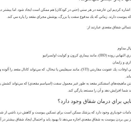
اشاره كرديم اين عارضه در هر سني (حتي در كودكان) هم ممكن است ايجاد شود. اما بيشتر در
ه يبوست دارند. زماني كه يك مدفوع سفت يا بزرگ، پوشش مجراي مقعد را پاره مي كند.
تمالي شقاق مقعدي عبارتند از:
ال مداوم
هابي روده (IBD)، مانند بيماري كرون و كوليت اولسراتيو
اري و زايمان
گاهي اوقات، يك عفونت مقاربتي (STI)، مانند سيفليس يا تبخال، كه مي‌تواند كانال مقعد را آل
ند.
تن ماهيچه‌هاي اسفنكتر مقعد به طور غير معمول سفت (اسپاسم مقعدي) كه مي‌تواند كشش را 
 شما افزايش دهد و آن را مستعد پارگي كند.
هايي براي درمان شقاق وجود دارد؟
قدامات خودياري وجود دارد كه پزشك ممكن است براي تسكين يبوست و كاهش درد ناشي از ش
ز بين بردن يبوست به شقاق مقعدي اجازه مي‌دهد تا بهبود يابد و احتمال ايجاد شقاق بيشتر در آي