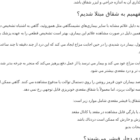
ذاري آن به اندازه جراحي و ليزر شقاق باشد.
فهميم به شقاق مبتلا شديم؟
ه دليل علائم مشابه با ساير بيماري‌هاي نشيمنگاهي مثل هموروئيد، گاهي به اشتباه تشخيص دا
همين دليل در صورت مشاهده علائم اين بيماري، بهتر است تشخيص قطعي را به عهده پزشك بگ
ل، بيمار درد شديدي را در حين اجابت مزاج ايجاد مي كند كه اين درد از چند دقيقه تا چند ساع
د.
جابت مزاج عود مي كند و بيمار مي ترسد يا از عمل دفع پرهيز مي‌كند كه منجر به چرخه بدتر ش
تر و درد مقعدي بيشتر مي شود.
يباً 70 درصد بيماران خون قرمز روشن را روي دستمال توالت يا مدفوع مشاهده مي كنند. گاهي ممكن
ه توالت بريزد، اما معمولاً با شقاق مقعدي خونريزي قابل توجهي رخ نمي دهد.
شقاق يا فيشر مقعدي شامل موارد زير است:
يا پارگي قابل مشاهده در مقعد يا كانال مقعد
ش و خارش كه ممكن است دردناك باشد
حات بدبو
دي دچار فيشر مي‌شوند؟