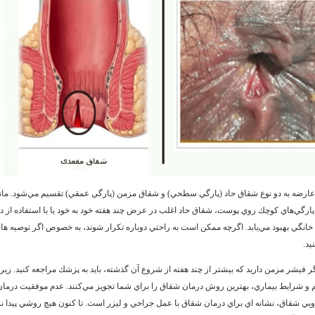
ن عارضه به دو نوع شقاق حاد (پارگي سطحي) و شقاق مزمن (پارگي عمقي) تقسيم مي‌شود. مانن
ا پارگي‌هاي كوچك روي پوست، شقاق حاد اغلب در عرض چند هفته خود به خود يا با استفاده از دا
خانگي بهبود مي‌يابد. اگرچه ممكن است به راحتي دوباره تكرار شوند، به خصوص اگر توصيه ه
يد.
گر فيشر مزمن داريد كه بيشتر از چند هفته از شروع آن گذشته، بايد به پزشك مراجعه كنيد. زيرا آ
ئم و شرايط بيماري، بهترين روش درمان شقاق را براي شما تجويز مي‌كنند. عدم موفقيت درمان
ويي شقاق، نشانه اي براي درمان شقاق با عمل جراحي و ليزر است. تا كنون هيچ روشي پيدا ن