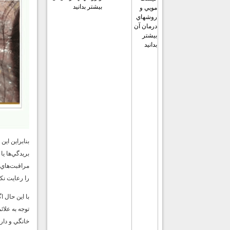
بيشتر بدانيد
بنابراين اي
بريدگي‌ها ي
مراقبت‌هاي 
را رعايت نكن
با اين حال ا
توجه به علا
خانگي و دار