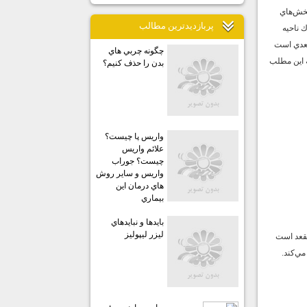
بخش‌هاي
پربازديدترين مطالب
ك ناحيه
قعدي است
چگونه چربي هاي
ه اين مطلب
بدن را حذف كنيم؟
واريس پا چيست؟
علائم واريس
چيست؟ جوراب
واريس و ساير روش
هاي درمان اين
بيماري
بايدها و نبايدهاي
ليزر ليپوليز
تال مقعد است
مي‌كند.