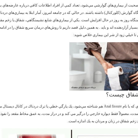
حبت از بيماري‌هاي گوارشي مي‌شود، تعداد كمي از افراد اطلاعات كافي درباره عارضه‌هاي 
اه گوارش (كلوركتال) داشته باشند. در حالي كه در جامعه امروز، آمار ابتلا به بيماري‌هاي دردنا
نگاه روز به روز در حال افزايش است. يكي از بيماري‌هاي شايع نشيمنگاهي، شقاق يا زخم م
بسيار آزاردهنده اند و بايد . به همين دليل قصد داريم تا روش‌هاي درمان سريع شقاق را در ادام
تا خيلي زود از شر اين بيماري خلاص شويد:
 شقاق چيست؟
شقاق مقعدي كه با نام Anal fissure هم شناخته مي‌شود، يك پارگي خطي يا ترك دردناك در كانال ديس
 مدت، معمولاً فقط ديواره خارجي را درگير مي كند و در دراز مدت، به عمق مخاط مقعد را نفوذ 
زخم شقاق در زنان و مردان به يك اندازه است.