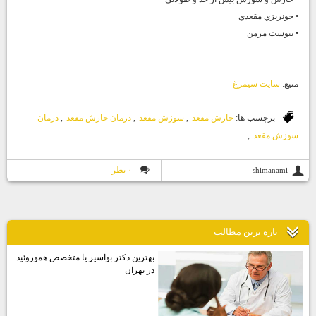
• خونريزي مقعدي
• يبوست مزمن
منيع:
سايت سيمرغ
برچسب ها:
خارش مقعد
,
سوزش مقعد
,
درمان خارش مقعد
,
درمان
سوزش مقعد
,
۰ نظر
shimanami
تازه ترين مطالب
بهترين دكتر بواسير يا متخصص هموروئيد
در تهران