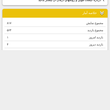
درباره كيست مويي و روشهاي درمان آن بيشتر بدانيد
خلاصه آمار
مجموع نمایش‌
۸۱۷
مجموع بازدید
۵۶۴
بازدید امروز
۱
بازدید دیروز
۴
مجموع مطالب
۵۵
مجموع نظرات
۰
افراد آنلاین
۱
مونو بلاگ
: رسـانه وبلاگ نويسان حرفـه اي