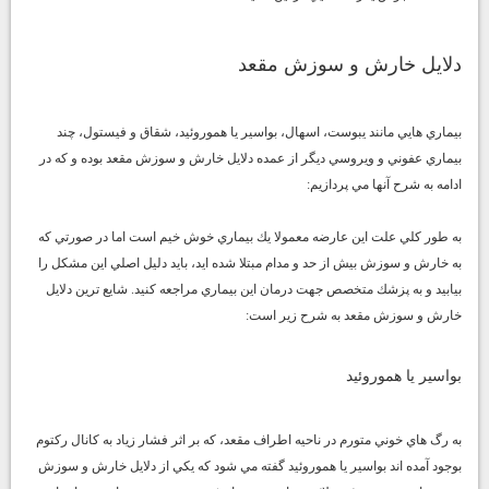
دلايل خارش و سوزش مقعد
بيماري هايي مانند يبوست، اسهال، بواسير يا هموروئيد، شقاق و فيستول، چند
بيماري عفوني و ويروسي ديگر از عمده دلايل
خارش و سوزش مقعد
بوده و كه در
ادامه به شرح آنها مي پردازيم:
به طور كلي علت اين عارضه معمولا يك بيماري خوش خيم است اما در صورتي كه
به خارش و سوزش بيش از حد و مدام مبتلا شده ايد، بايد دليل اصلي اين مشكل را
بيابيد و به پزشك متخصص جهت درمان اين بيماري مراجعه كنيد. شايع ترين دلايل
خارش و سوزش مقعد به شرح زير است:
بواسير يا هموروئيد
به رگ هاي خوني متورم در ناحيه اطراف مقعد، كه بر اثر فشار زياد به كانال ركتوم
بوجود آمده اند بواسير يا هموروئيد گفته مي شود كه يكي از دلايل خارش و سوزش