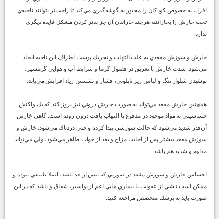
افراد، به خصوص كودكان را مجبور به گوشه‌گيري مي‌كند تا راحت‌تر بتوانند ناحيه‌ي
تحت خارش را بخارانند، هرچند خاراندن آن جز بدتر كردن مشكل فايده ديگري
ندارد.
خارش و سوزش مقعدي به علت التهاب و تحريك پوست اطراف اين ناحيه ايجاد
مي‌شود. شدت خارش با تعريق در فصول گرما و شرايط آب و هوايي گرمسير،
پوشيدن شلوار تنگ و لباس زير نايلوني، فشار و نشستن زياد افزايش مي‌يابد.
همچنين خارش مقعد مي‌تواند به صورت خارش دروني نيز بروز كند كه يك واكنش
حساسيتي به مواد موجود در مدفوع يا التهاب بافت درون روده است. گاهي خارش
آن‌قدر شديد مي‌شود كه حالت سوزشي پيدا كرده و حتي دردناك مي‌شود. خارش و
سوزش مقعد بيشتر پس از اجابت مزاج و بعد از خواب ظاهر مي‌شود، ولي مي‌تواند
مداوم و شديد هم باشد.
احساس خارش و سوزش مقعد در صورتي كه بيش از حد باشد، اصلا طبيعي نبوده و
ممكن است ناشي از عفونت يا بيماري هايي اعم از بواسير، شقاق و باشد كه در اين
صورت بايد به پزشك متخصص مراجعه كنيد.