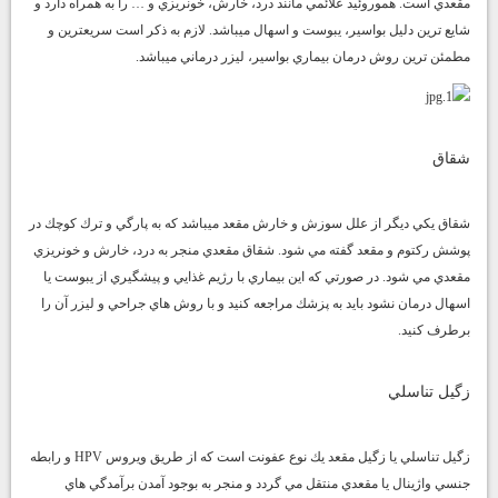
مقعدي است. هموروئيد علائمي مانند درد، خارش، خونريزي و … را به همراه دارد و
شايع ترين دليل بواسير، يبوست و اسهال ميباشد. لازم به ذكر است سريعترين و
مطمئن ترين روش درمان بيماري بواسير، ليزر درماني ميباشد.
شقاق
شقاق يكي ديگر از علل سوزش و خارش مقعد ميباشد كه به پارگي و ترك كوچك در
پوشش ركتوم و مقعد گفته مي شود. شقاق مقعدي منجر به درد، خارش و خونريزي
مقعدي مي شود. در صورتي كه اين بيماري با رژيم غذايي و پيشگيري از يبوست يا
اسهال درمان نشود بايد به پزشك مراجعه كنيد و با روش هاي جراحي و ليزر آن را
برطرف كنيد.
زگيل تناسلي
زگيل تناسلي يا زگيل مقعد يك نوع عفونت است كه از طريق ويروس HPV و رابطه
جنسي واژينال يا مقعدي منتقل مي گردد و منجر به بوجود آمدن برآمدگي هاي