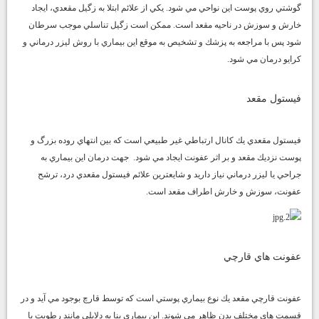
گوشتي روي پوست اين نواحي مي شود. يكي از علائم ابتلا به زگيل مقعدي، ايجاد
خارش و سوزش در ناحيه مقعد است. ممكن است زگيل تناسلي موجب سرطان
شود پس با مراجعه به پزشك و تشخيص به موقع اين بيماري با روش ليزر درماني و
كرايو درمان مي شود.
فيستول مقعد
فيستول مقعدي يك كانال ارتباطي غير طبيعي است كه بين انتهاي روده بزرگ و
پوست نزديك مقعد و بر اثر عفونت ايجاد مي شود. جهت درمان اين بيماري به
جراحي يا ليزر درماني نياز داريد و شايعترين علائم فيستول مقعدي درد، ترشح
عفونت، سوزش و خارش اطراف مقعد است.
عفونت هاي قارچي
عفونت قارچي مقعد يك نوع بيماري پوستي است كه توسط قارچ بوجود مي آيد و در
قسمت هاي مختلف بدن ظاهر مي شوند. اين بيماري بنا به دلايلي مانند رطوبت يا