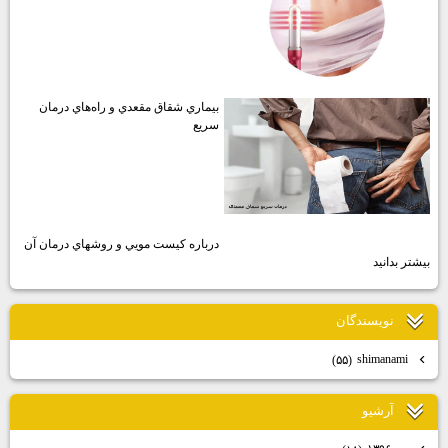
بيماري شقاق مقعدي و راه‌هاي درمان
سريع
درباره كيست مويي و روشهاي درمان آن
بيشتر بدانيد
نويسندگان
shimanami
(۵۵)
آرشيو