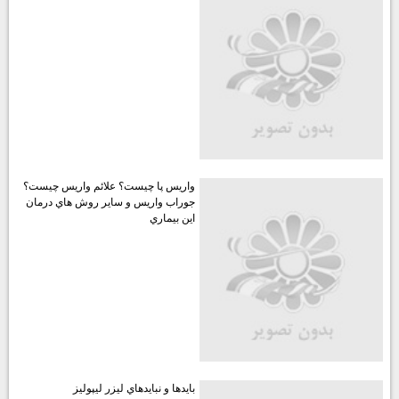
واريس پا چيست؟ علائم واريس چيست؟
جوراب واريس و ساير روش هاي درمان
اين بيماري
بايدها و نبايدهاي ليزر ليپوليز