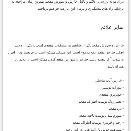
در ادامه به بررسي علائم و دلايل خارش و سوزش مقعد، بهترين زمان مراجعه به
پزشك، راه هاي پيشگيري و درمان اين عارضه خواهيم پرداخت:
ساير علائم
خارش و سوزش مقعد يكي از شايعترين مشكلات مقعدي است و يكي از دلايل
اصلي خارش مقعد، دفع مدفوع است. اين مشكل ممكن است براي بسياري از افراد
به شدت آزار دهنده باشد. خارش و سوزش مقعد گاهي ممكن است با علائم زير
همراه باشد:
• خارش آلت تناسلي
• بثورات پوستي
• خونريزي مقعدي
• تغيير رنگ پوست اطراف مقعد
• درد مقعد
• متورم شدن پوست ناحيه مقعد
• زخم و قرمزي پوست اطراف مقعد
• مشاهده جوش يا زائده هايي در اين ناحيه