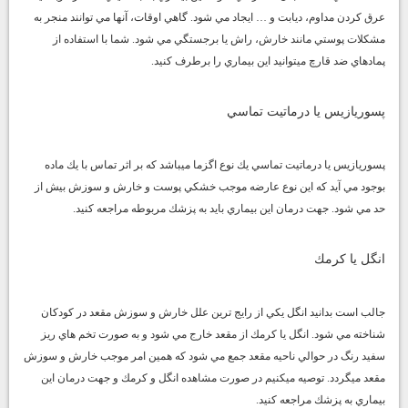
عرق كردن مداوم، ديابت و … ايجاد مي شود. گاهي اوقات، آنها مي توانند منجر به
مشكلات پوستي مانند خارش، راش يا برجستگي مي شود. شما با استفاده از
پمادهاي ضد قارچ ميتوانيد اين بيماري را برطرف كنيد.
پسوريازيس يا درماتيت تماسي
پسوريازيس يا درماتيت تماسي يك نوع اگزما ميباشد كه بر اثر تماس با يك ماده
بوجود مي آيد كه اين نوع عارضه موجب خشكي پوست و خارش و سوزش بيش از
حد مي شود. جهت درمان اين بيماري بايد به پزشك مربوطه مراجعه كنيد.
انگل يا كرمك
جالب است بدانيد انگل يكي از رايج ترين علل خارش و سوزش مقعد در كودكان
شناخته مي شود. انگل يا كرمك از مقعد خارج مي شود و به صورت تخم هاي ريز
سفيد رنگ در حوالي ناحيه مقعد جمع مي شود كه همين امر موجب خارش و سوزش
مقعد ميگردد. توصيه ميكنيم در صورت مشاهده انگل و كرمك و جهت درمان اين
بيماري به پزشك مراجعه كنيد.