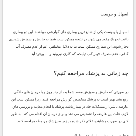
اسهال و يبوست
اسهال يا يبوست يكي از شايع ترين بيماري هاي گوارشي ميباشند. اين دو بيماري
باعث تحريك مقعد مي شوند در نتيجه ممكن است شما به خارش و سوزش شديدي
دچار شويد. اين بيماري ممكن است بنا به دلايل مختلفي اعم از عدم مصرف آب
كافي، عدم مصرف فيبر كم، ديابت، كم كاري تيروئيد و … بوجود آيد.
چه زماني به پزشك مراجعه كنيم؟
در صورتي كه خارش و سوزش مقعد شما بعد از چند روز و با درمان هاي خانگي،
رفع نشد بهتر است به پزشك متخصص گوارش مراجعه كنيد. زيرا ممكن است اين
عارضه ناشي از مشكلات حاد در بيمار باشد. پزشك با انجام معاينه و بررسي هاي
لازم، علت اين عارضه را تشخيص مي دهد و براي درمان آن اقدام مي كند. به طور
كلي در صورت مشاهده علائم ذكر شده در زير به پزشك مربوطه مراجعه كنيد:
• خارش و سوزش بيش از حد و طولاني