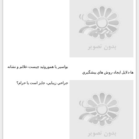
بواسير يا هموروئيد چيست-علائم و نشانه
ها-دلايل ايجاد-روش هاي پيشگيري
جراحي زيبايي، جايز است يا حرام؟