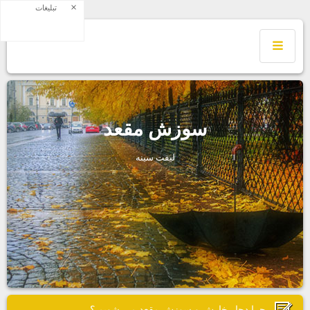
×
تبلیغات
سوزش مقعد
ليفت سينه
چرا دچار خارش و سوزش مقعد مي شويم ؟