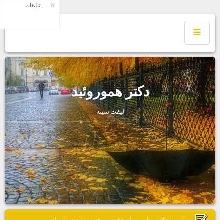
×
تبلیغات
دكتر هموروئيد
ليفت سينه
بهترين دكتر بواسير يا متخصص هموروئيد در تهران