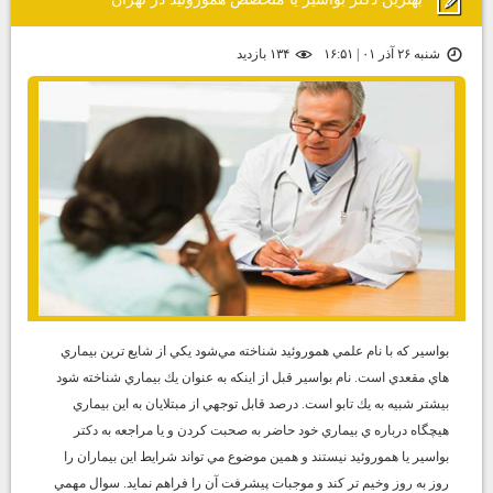
شنبه ۲۶ آذر ۰۱ | ۱۶:۵۱
۱۳۴ بازديد
بواسير كه با نام علمي هموروئيد شناخته مي‌شود يكي از شايع ترين بيماري
هاي مقعدي است. نام بواسير قبل از اينكه به عنوان يك بيماري شناخته شود
بيشتر شبيه به يك تابو است. درصد قابل توجهي از مبتلايان به اين بيماري
هيچگاه درباره ي بيماري خود حاضر به صحبت كردن و يا مراجعه به دكتر
بواسير يا هموروئيد نيستند و همين موضوع مي تواند شرايط اين بيماران را
روز به روز وخيم تر كند و موجبات پيشرفت آن را فراهم نمايد. سوال مهمي