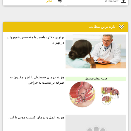
۰ نظر
shimanami
تازه ترين مطالب
بهترين دكتر بواسير يا متخصص هموروئيد
در تهران
هزينه درمان فيستول با ليزر مقرون به
صرفه تر نسبت به جراحي
هزينه عمل و درمان كيست مويي با ليزر