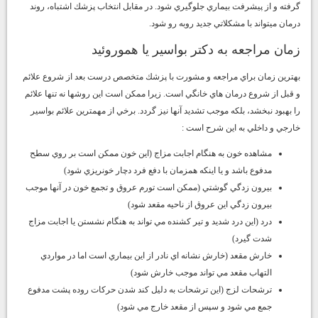
گرفته و از پيشرفت بيماري جلوگيري شود. در مقابل انتخاب پزشك اشتباه، روند
درمان ميتواند با مشكلاتي جديد روبه رو شود.
زمان مراجعه به دكتر بواسير يا هموروئيد
بهترين زمان براي مراجعه و مشورت با پزشك متخصص درست بعد از شروع علائم
و قبل از شروع درمان هاي خانگي است. زيرا ممكن است اين روشها نه تنها علائم
را بهبود نبخشد، بلكه موجب تشديد آنها نيز گردد. برخي از مهمترين علائم بواسير
خارجي و داخلي به اين شرح است :
مشاهده خون به هنگام اجابت مزاج (اين خون ممكن است بر روي سطح
مدفوع باشد و يا اينكه همزمان با دفع فرد دچار خونريزي شود)
بيرون زدگي گوشتي (ممكن است تورم عروق و تجمع خون در آنها موجب
بيرون زدگي اين عروق از ناحيه مقعد شود)
درد (اين درد شديد و تير كشنده مي تواند به هنگام نشستن يا اجابت مزاج
شدت گيرد)
خارش مقعد (خارش نشانه اي نادر از اين بيماري است اما در مواردي
التهاب مقعد مي تواند موجب خارش شود)
ترشحات لزج (اين ترشحات به دليل كند شدن حركات روده پشت مدفوع
جمع مي شود و سپس از مقعد خارج مي شود)