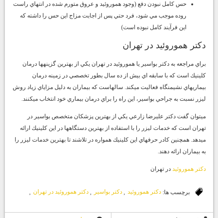
حس كامل نبودن دفع (وجود هموروئيد و عروق متورم شده در انتهاي راست
روده موجب مي شود، فرد حتي پس از اجابت مزاج اين حس را داشته كه
اين فرآيند كامل نبوده است)
دكتر هموروئيد در تهران
براي مراجعه به دكتر بواسير يا هموروئيد در تهران يكي از بهترين گزينهها درمان
كلينيك است كه با سابقه اي بيش از ده سال بطور تخصصي در زمينه درمان
بيماريهاي نشيمنگاه فعاليت ميكند. سالهاست كه بيماران به دليل مزاياي زياد روش
ليزر نسبت به جراحي بواسير، اين راه را براي درمان بيماري خود انتخاب ميكنند.
ميتوان گفت دكتر عليرضا زارعي يكي از بهترين پزشكان
متخصص بواسير در
تهران
است كه خدمات ليزر را با استفاده از بهترين دستگاهها در اين كلينيك ارائه
ميدهد. همچنين كادر حرفهاي اين كلينيك همواره در تلاشند تا بهترين خدمات ليزر را
به بيماران ارائه دهند.
دكتر هموروئيد
در تهران
برچسب ها:
دكتر هموروئيد
,
دكتر بواسير
,
دكتر هموروئيد در تهران
,