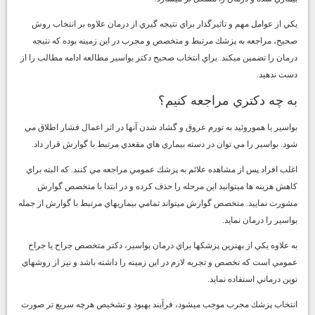
يكي از عوامل مهم و تاثيرگذار براي نتيجه گيري از درمان علاوه بر انتخاب روش
صحيح، مراجعه به پزشك مرتبط و
متخصص
و مجرب در اين زمينه بوده كه نتيجه
درمان را تضمين ميكند. براي انتخاب صحيح دكتر بواسير مطالعه ادامه مطالب را از
دست ندهيد.
به چه دكتري مراجعه كنيم؟
بواسير يا هموروئيد به تورم عروق و گشاد شدن آنها در اثر اعمال فشار اطلاق مي
شود. بواسير را مي توان در دسته بيماري هاي مقعدي مرتبط با گوارش قرار داد.
اغلب افراد پس از مشاهده علائم به پزشك عمومي مراجعه مي كنند. كه البته براي
كاهش هزينه ها ميتوانيد اين مرحله را حذف كرده و در ابتدا با متخصص گوارش
مشورت نماييد. متخصص گوارش ميتواند تمامي بيماريهاي مرتبط با گوارش از جمله
بواسير را درمان نمايد.
به علاوه يكي از بهترين پزشكها براي درمان بواسير، دكتر متخصص جراح يا جراح
عمومي است كه تخصص و تجربه لازم در اين زمينه را داشته باشد و نيز از روشهاي
نوين درماني استفاده نمايد.
انتخاب پزشك مجرب موجب ميشود، فرآيند بهبود و تشخيص هرچه سريع تر صورت