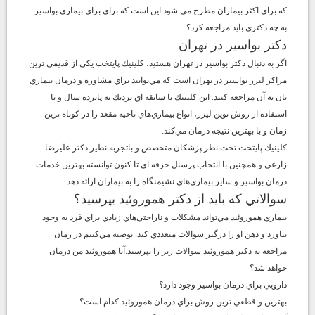
كه براي اكثر بيماران مطرح مي شود اين است كه براي براي بيماري بواسير
به چه دكتري بايد مراجعه كرد؟
دكتر بواسير در تهران
اگر به دنبال دكتر بواسير در تهران هستيد، كلينيك پايتخت يكي از قديمي ترين
مراكز ليزر بواسير در تهران است كه مي‌توانيد براي مشاوره و درمان بيماري
تان به آن مراجعه كنيد. اين كلينيك با سابقه اي نزديك به پانزده سال و با
استفاده از روش نوين ليزر، انواع بيماري‌هاي ناحيه مقعد را در كوتاه ترين
زمان و با بهترين نتيجه درمان مي‌كند.
كلينيك پايتخت تحت نظر پزشكان متخصص و باتجربه نظير دكتر عليرضا
زارعي و همچنين با انتخاب پرسنل حرفه اي تا كنون توانسته بهترين خدمات
درمان بواسير و ساير بيماري‌هاي نشيمنگاه را به بيماران ارائه دهد.
سوالاتي كه بايد از دكتر هموروئيد بپرسيد؟
بيماري هموروئيد مي‌تواند مشكلات و ناراحتي‌هاي زيادي براي فرد به وجود
بياورد و ذهن او را درگير سوالات متعددي كند. توصيه مي‌كنيم در زمان
مراجعه به دكتر هموروئيد سوالات زير را بپرسيد:آيا هموروئيد من درمان
خواهد شد؟
دارويي براي درمان بواسير وجود دارد؟
بهترين و قطعي ترين روش براي درمان هموروئيد كدام است؟