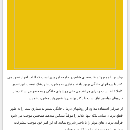
بواسير يا هموروئيد عارضه اي شايع در جامعه امروزي است كه اغلب افراد تصور مي
كنند با درمانهاي خانگي بهبود يافته و نيازي به مشورت با پزشك نيست. اين تصور
كاملا غلط است و براي هر اقدامي حتي روشهاي خانگي و به خصوص استفاده از
داروهاي بواسير نياز است با دكتر بواسير يا هموروئيد مشورت نماييد.
از طرفي استفاده مداوم از روشهاي
درمان خانگي
نميتواند بيماري شما را به طور
قطع درمان نمايد، بلكه تنها علائم را موقتاً تسكين ميدهد. همچنين موجب مي شود
فرآيند درمان هاي موثر را با تاخير شروع نماييد كه اين امر خود موجب پيشرفت
بيماري شده و درمان را مشكل تر ميسازد.