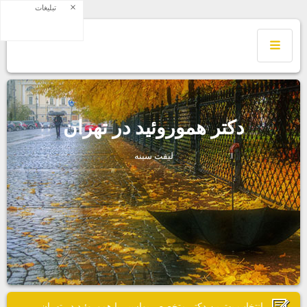
×
تبلیغات
دكتر هموروئيد در تهران
ليفت سينه
انتخاب بهترين دكتر متخصص بواسير يا هموروئيد در تهران