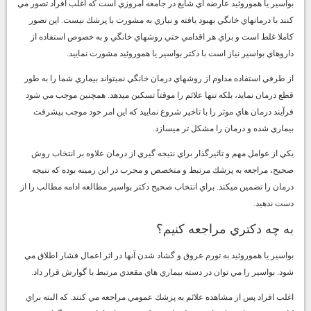
بواسير يا هموروئيد عارضه اي شايع در جامعه امروزي است كه اغلب افراد تصور مي
كنند با درمانهاي خانگي بهبود يافته و نيازي به مشورت با پزشك نيست. اين تصور
كاملا غلط است و براي هر اقدامي حتي روشهاي خانگي و به خصوص استفاده از
داروهاي بواسير نياز است با دكتر بواسير يا هموروئيد مشورت نماييد.
از طرفي استفاده مداوم از روشهاي
درمان خانگي
نميتواند بيماري شما را به طور
قطع درمان نمايد، بلكه تنها علائم را موقتاً تسكين ميدهد. همچنين موجب مي شود
فرآيند درمان هاي موثر را با تاخير شروع نماييد كه اين امر خود موجب پيشرفت
بيماري شده و درمان را مشكل تر ميسازد.
يكي از عوامل مهم و تاثيرگذار براي نتيجه گيري از درمان علاوه بر انتخاب روش
صحيح، مراجعه به پزشك مرتبط و
متخصص
و مجرب در اين زمينه بوده كه نتيجه
درمان را تضمين ميكند. براي انتخاب صحيح دكتر بواسير مطالعه ادامه مطالب را از
دست ندهيد.
به چه دكتري مراجعه كنيم؟
بواسير يا هموروئيد به تورم عروق و گشاد شدن آنها در اثر اعمال فشار اطلاق مي
شود. بواسير را مي توان در دسته بيماري هاي مقعدي مرتبط با گوارش قرار داد.
اغلب افراد پس از مشاهده علائم به پزشك عمومي مراجعه مي كنند. كه البته براي