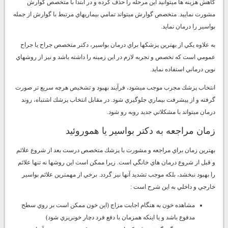
كاهش هزينه ها ميتوانيد اين مرحله را حذف كرده و در ابتدا با متخصص گوارش
مشورت نماييد. متخصص گوارش ميتواند تمامي بيماريهاي مرتبط با گوارش از جمله
بواسير را درمان نمايد.
به علاوه يكي از بهترين پزشكها براي درمان بواسير، دكتر متخصص جراح يا جراح
عمومي است كه تخصص و تجربه لازم در اين زمينه را داشته باشد و نيز از روشهاي
نوين درماني استفاده نمايد.
انتخاب پزشك مجرب موجب ميشود، فرآيند بهبود و تشخيص هرچه سريع تر صورت
گرفته و از پيشرفت بيماري جلوگيري شود. در مقابل انتخاب پزشك اشتباه، روند
درمان ميتواند با مشكلاتي جديد روبه رو شود.
زمان مراجعه به دكتر بواسير يا هموروئيد
بهترين زمان براي مراجعه و مشورت با پزشك متخصص درست بعد از شروع علائم
و قبل از شروع درمان هاي خانگي است. زيرا ممكن است اين روشها نه تنها علائم
را بهبود نبخشد، بلكه موجب تشديد آنها نيز گردد. برخي از مهمترين علائم بواسير
خارجي و داخلي به اين شرح است :
مشاهده خون به هنگام اجابت مزاج (اين خون ممكن است بر روي سطح
مدفوع باشد و يا اينكه همزمان با دفع فرد دچار خونريزي شود)