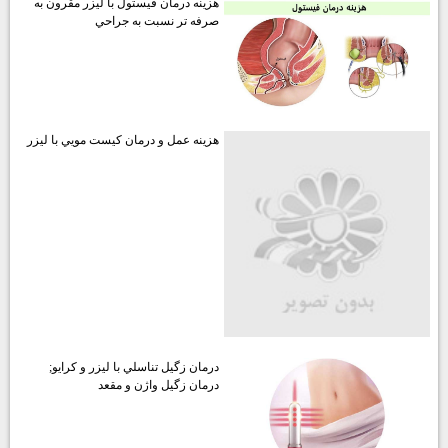
هزينه درمان فيستول با ليزر مقرون به
صرفه تر نسبت به جراحي
هزينه عمل و درمان كيست مويي با ليزر
درمان زگيل تناسلي با ليزر و كرايو;
درمان زگيل واژن و مقعد