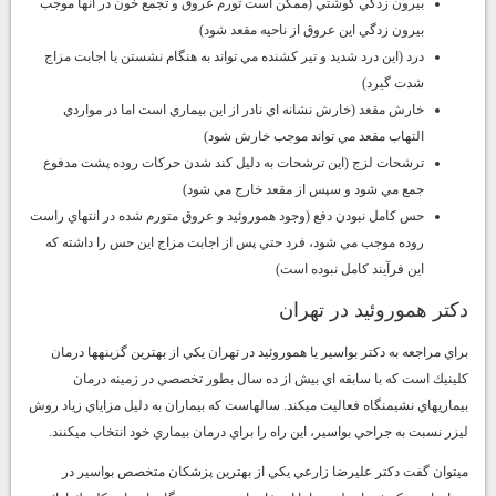
بيرون زدگي گوشتي (ممكن است تورم عروق و تجمع خون در آنها موجب
بيرون زدگي اين عروق از ناحيه مقعد شود)
درد (اين درد شديد و تير كشنده مي تواند به هنگام نشستن يا اجابت مزاج
شدت گيرد)
خارش مقعد (خارش نشانه اي نادر از اين بيماري است اما در مواردي
التهاب مقعد مي تواند موجب خارش شود)
ترشحات لزج (اين ترشحات به دليل كند شدن حركات روده پشت مدفوع
جمع مي شود و سپس از مقعد خارج مي شود)
حس كامل نبودن دفع (وجود هموروئيد و عروق متورم شده در انتهاي راست
روده موجب مي شود، فرد حتي پس از اجابت مزاج اين حس را داشته كه
اين فرآيند كامل نبوده است)
دكتر هموروئيد در تهران
براي مراجعه به دكتر بواسير يا هموروئيد در تهران يكي از بهترين گزينهها درمان
كلينيك است كه با سابقه اي بيش از ده سال بطور تخصصي در زمينه درمان
بيماريهاي نشيمنگاه فعاليت ميكند. سالهاست كه بيماران به دليل مزاياي زياد روش
ليزر نسبت به جراحي بواسير، اين راه را براي درمان بيماري خود انتخاب ميكنند.
ميتوان گفت دكتر عليرضا زارعي يكي از بهترين پزشكان
متخصص بواسير در