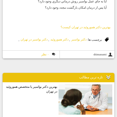
آيا به جاي عمل بواسير روش درماني ديگري وجود دارد؟
آيا پس از درمان امكان بازگشت مجدد وجود دارد؟
بهترين دكتر هموروئيد در تهران كيست؟
برچسب ها:
دكتر بواسير
,
دكتر هموروئيد
,
دكتر بواسير در تهران
,
۰ نظر
shimanami
تازه ترين مطالب
بهترين دكتر بواسير يا متخصص هموروئيد
در تهران