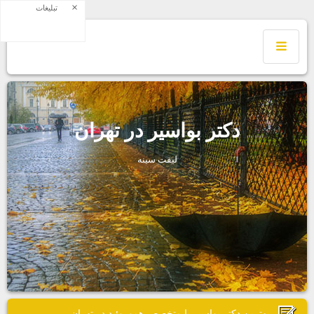
×
تبلیغات
دكتر بواسير در تهران
ليفت سينه
بهترين دكتر بواسير يا متخصص هموروئيد در تهران