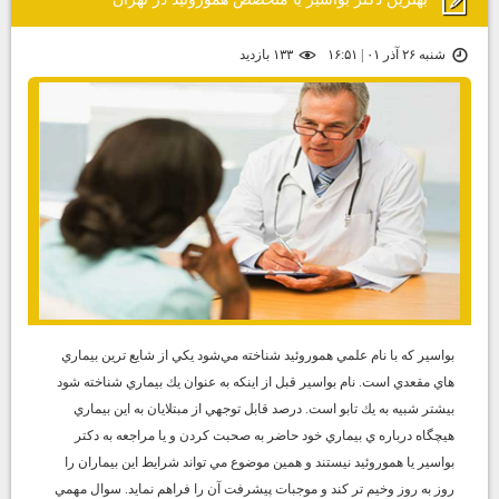
شنبه ۲۶ آذر ۰۱ | ۱۶:۵۱
۱۳۳ بازديد
بواسير كه با نام علمي هموروئيد شناخته مي‌شود يكي از شايع ترين بيماري
هاي مقعدي است. نام بواسير قبل از اينكه به عنوان يك بيماري شناخته شود
بيشتر شبيه به يك تابو است. درصد قابل توجهي از مبتلايان به اين بيماري
هيچگاه درباره ي بيماري خود حاضر به صحبت كردن و يا مراجعه به دكتر
بواسير يا هموروئيد نيستند و همين موضوع مي تواند شرايط اين بيماران را
روز به روز وخيم تر كند و موجبات پيشرفت آن را فراهم نمايد. سوال مهمي