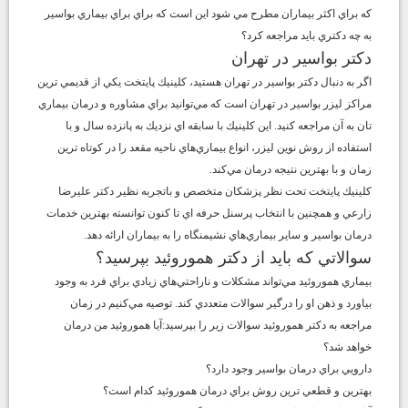
كه براي اكثر بيماران مطرح مي شود اين است كه براي براي بيماري بواسير
به چه دكتري بايد مراجعه كرد؟
دكتر بواسير در تهران
اگر به دنبال دكتر بواسير در تهران هستيد، كلينيك پايتخت يكي از قديمي ترين
مراكز ليزر بواسير در تهران است كه مي‌توانيد براي مشاوره و درمان بيماري
تان به آن مراجعه كنيد. اين كلينيك با سابقه اي نزديك به پانزده سال و با
استفاده از روش نوين ليزر، انواع بيماري‌هاي ناحيه مقعد را در كوتاه ترين
زمان و با بهترين نتيجه درمان مي‌كند.
كلينيك پايتخت تحت نظر پزشكان متخصص و باتجربه نظير دكتر عليرضا
زارعي و همچنين با انتخاب پرسنل حرفه اي تا كنون توانسته بهترين خدمات
درمان بواسير و ساير بيماري‌هاي نشيمنگاه را به بيماران ارائه دهد.
سوالاتي كه بايد از دكتر هموروئيد بپرسيد؟
بيماري هموروئيد مي‌تواند مشكلات و ناراحتي‌هاي زيادي براي فرد به وجود
بياورد و ذهن او را درگير سوالات متعددي كند. توصيه مي‌كنيم در زمان
مراجعه به دكتر هموروئيد سوالات زير را بپرسيد:آيا هموروئيد من درمان
خواهد شد؟
دارويي براي درمان بواسير وجود دارد؟
بهترين و قطعي ترين روش براي درمان هموروئيد كدام است؟