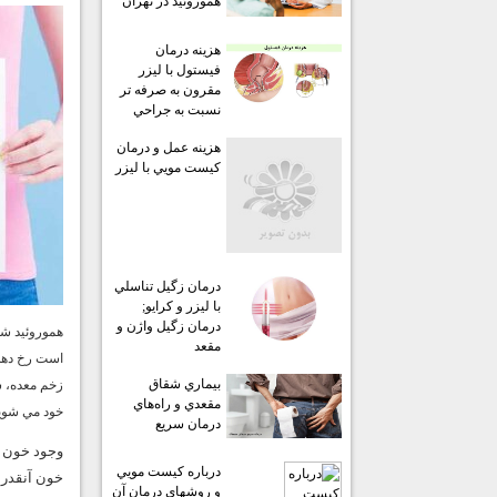
هموروئيد در تهران
هزينه درمان
فيستول با ليزر
مقرون به صرفه تر
نسبت به جراحي
هزينه عمل و درمان
كيست مويي با ليزر
درمان زگيل تناسلي
با ليزر و كرايو;
درمان زگيل واژن و
هموروئيد شا
مقعد
بيماري شقاق
زخم معده، س
مقعدي و راه‌هاي
خود مي شويد
درمان سريع
وجود خون د
درباره كيست مويي
خون آنقدر 
و روشهاي درمان آن