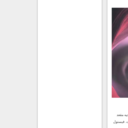
يه مقعد
ست. فيستول