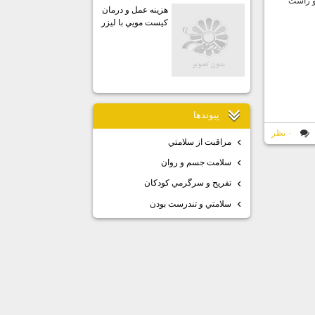
و راست
هزينه عمل و درمان
كيست مويي با ليزر
پيوندها
۰ نظر
مراقبت از سلامتي
سلامت جسم و روان
تفريح و سرگرمي كودكان
سلامتي و تندرست بودن