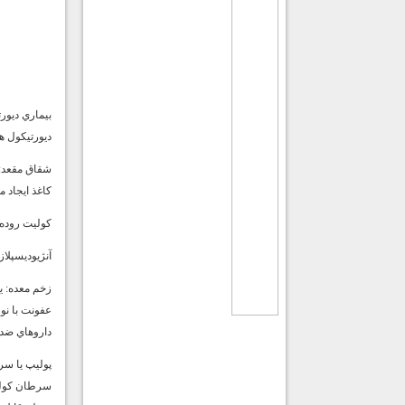
بيماري ديور
ديورتيكول ه
شقاق مقعد:
كاغذ ايجاد 
كوليت روده:
آنژيوديسپلاز
زخم معده:
يك
داروهاي ضد ا
پوليپ يا س
سرطان كولو