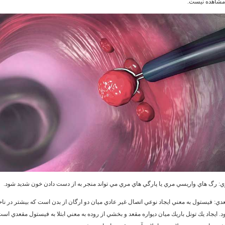
مشاهده نيست.
ي:
رگ هاي واريسي مري يا پارگي هاي مري مي تواند منجر به از دست دادن خون شديد شود.
دي:
فيستول به معني ايجاد نوعي اتصال غير عادي ميان دو ارگان از بدن است كه بيشتر در ناح
د. ايجاد يك تونل باريك ميان ديواره مقعد و بخشي از روده به معني ابتلا به فيستول مقعدي ا