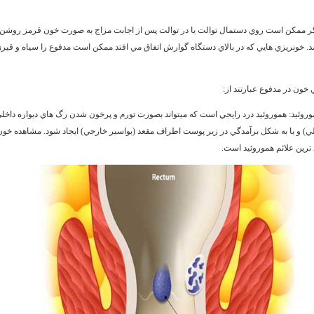
گر ممكن است روي دستمال توالت يا در توالت پس از اجابت مزاج به صورت خون قرمز روشن 
. خونريزي هايي كه در بالاي دستگاه گوارش اتفاق مي افتد ممكن است مدفوع را سياه و قير
 خون در مدفوع عبارتند از:
وروئيد:
هموروئيد درد رايجي است كه ميتواند بصورت تورم و پرخون شدن رگ هاي ديواره داخل
لي) و يا به شكل برآمدگي در زير پوست اطراف مقعد (بواسير خارجي) ايجاد شود. مشاهده خون
 ترين علائم هموروئيد است.