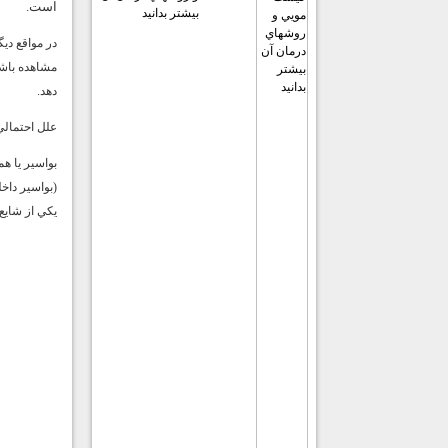
است.
بيشتر بدانيد
در مواقع دي
مشاهده باشد
دهد.
علل احتمالي
بواسير يا هم
(بواسير داخ
يكي از شايع