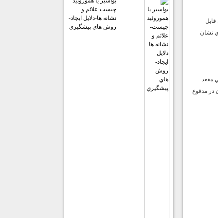
بواسير يا هموروئيد
چيست-علائم و
نشانه ها-دلايل ايجاد-
قابل
روش هاي پيشگيري
ي نشان
ي مقعد
 در مدفوع