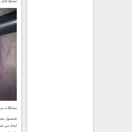
مسلح قابل 
مشكلات مر
فيستول مقع
ايجاد مي شو