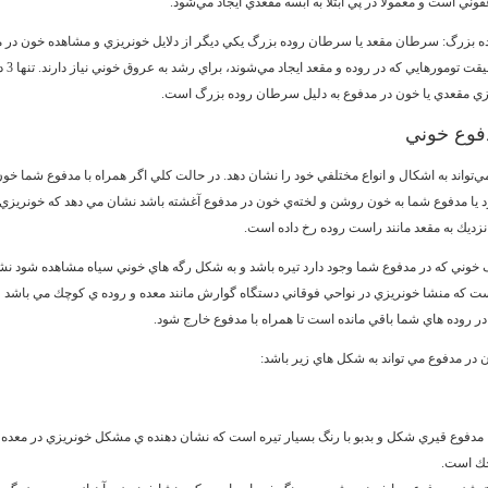
وني است و معمولا در پي ابتلا به آبسه مقعدي ايجاد مي‌شود.
 بزرگ:
سرطان مقعد يا سرطان روده بزرگ يكي ديگر از دلايل خونريزي و مشاهده خون در 
است. در حقيقت 
زي مقعدي يا خون در مدفوع به دليل سرطان روده بزرگ است.
دفوع خوني
ي‌تواند به اشكال و انواع مختلفي خود را نشان دهد. در حالت كلي اگر همراه با مدفوع شما خ
د يا مدفوع شما به خون روشن و لخته‌ي خون در مدفوع آغشته باشد نشان مي دهد كه خونريزي د
ديك به مقعد مانند راست روده رخ داده است.
 خوني كه در مدفوع شما وجود دارد تيره باشد و به شكل رگه هاي خوني سياه مشاهده شود نش
ست كه منشا خونريزي در نواحي فوقاني دستگاه گوارش مانند معده و روده ي كوچك مي باشد
در روده هاي شما باقي مانده است تا همراه با مدفوع خارج شود.
در مدفوع مي تواند به شكل هاي زير باشد:
 مدفوع قيري شكل و بدبو با رنگ بسيار تيره است كه نشان دهنده ي مشكل خونريزي در معده 
ك است.