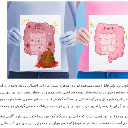
يع ترين علت قابل اعتماد مشاهده خون در مدفوع است، اما دلايل احتمالي زيادي وجود دارد ك
رطان كولوركتال و هرگونه اختلال در دستگاه گوارش است. به طور معمول، شما متوجه خون
 و اگر اين عارضه را تجربه كرديد، بايد در اولين فرصت به پزشك متخصص گوارش مراجعه كني
ر مدفوع به اين معني است كه جايي در دستگاه گوارش شما خونريزي دارد. گاهي اوق
كم است كه فقط با آزمايش مدفوع (كه خون پنهان در مدفوع را بررسي مي كند) قاب