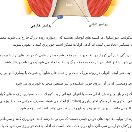
تيكوليت:
ديورتيكول ها كيسه هاي كوچكي هستند كه از ديواره روده بزرگ خارج مي شوند. معمو
ا مشكلي ايجاد نمي كنند، اما گاهي اوقات ممكن است خونريزي كنند يا عفوني شوند.
بريدگي يا پارگي كوچك در بافت پوشاننده مقعد شبيه به ترك هايي كه در لب هاي ترك خورده 
مي شود. شقاق اغلب در اثر دفع مدفوع بزرگ و سفت ايجاد مي شود و مي تواند دردناك باشد.
به معني ايجاد التهاب در روده بزرگ است و از جمله علل شايع آن عفونت يا بيماري التهابي ر
ي:
وضعيتي كه در آن عروق خوني شكننده و غير طبيعي منجر به خونريزي مي شود.
 زخم باز در پوشش داخلي معده يا انتهاي فوقاني روده كوچك است. بسياري از زخم هاي گوار
عفونت با نوعي باكتري به نام هليكوباكتر پيلوري (H.pylori) ايجاد مي شوند. مصرف طولاني مدت يا دو
لتهابي مانند آسپرين، ايبوپروفن و ناپروكسن نيز مي تواند باعث ايجاد زخم شود.
رطان:
پوليپ ها توده هاي خوش خيمي هستند كه مي توانند رشد كنند، خونريزي كنند و سرطاني
ركتال چهارمين سرطان شايع در ايالات متحده است كه اغلب باعث خونريزي مي شود كه با 