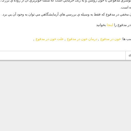
توشزي مدفوعي با خون روشن و به رنگ خرمايي است كه منشا خونريزي آن از روده ي بزرگ 
ه است.
 مخفي در مدفوع كه فقط به وسيله ي بررسي هاي آزمايشگاهي مي توان به وجود آن پي برد.
ر مدفوع را
اينجا
بخوانيد
ب ها:
خون در مدفوع
,
درمان خون در مدفوع
,
علت خون در مدفوع
,
s