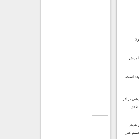
لا
يا برش
وده است.
شي در اثر
زهاي بالاي
 شوند.
چشم غير