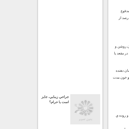
مدفوع
تومورهايي كه در روده و مقعد ايجاد مي‌شوند، براي رشد به عروق خوني نياز دارند. تنها 3 درصد از
ون روشن و
ر مقعد يا
ان دهنده
 و خون مدت
جراحي زيبايي، جايز
است يا حرام؟
و روده ي