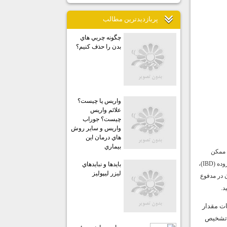
پربازديدترين مطالب
چگونه چربي هاي
بدن را حذف كنيم؟
واريس پا چيست؟
علائم واريس
چيست؟ جوراب
واريس و ساير روش
هاي درمان اين
بيماري
ه ممكن
است رخ دهد. مشاهده خون در مدفوع نشان دهنده شرايطي مانند هموروئيد، شقاق مقعد، بيماري التهابي روده (IBD)،
بايدها و نبايدهاي
ليزر ليپوليز
 در مدفوع
د.
ات مقدار
ل تشخيص